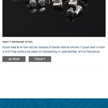
האַרט קאָנטאַקט ריוואַט
האַרט ריוואַץ זענען די מערסט פּראָסט שטענדיק פאַסנער געניצט אויף ערקראַפט סקינס
און פּאַנאַלז.איידער אַפּלאַקיישאַן, זיי צונויפשטעלנ זיך פשוט פון אַ גלאַט שטיל מיט אַ
קייַלעכיק, פלאַך קאָפּ אין איין סוף. מיר פאָרשלאָגן אונדזער האַרט זילבער ריוואַץ וואָס
דעטאַל
אָנפרעג
זענען גוט קאָנדוקטאָרס פון עלעקטרע.