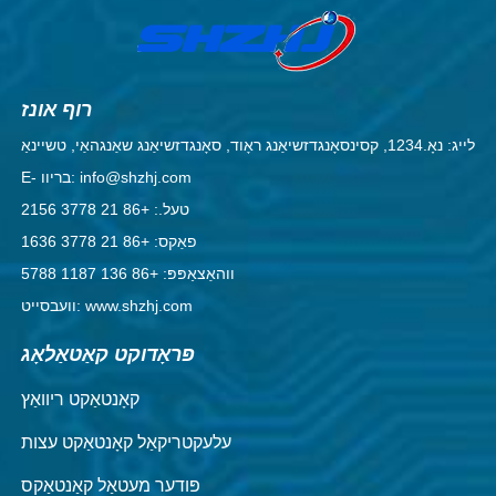
רוף אונז
לייג: נאָ.1234, קסינסאָנגדזשיאַנג ראָוד, סאָנגדזשיאַנג שאַנגהאַי, טשיינאַ
E- בריוו: info@shzhj.com
טעל.: +86 21 3778 2156
פאַקס: +86 21 3778 1636
ווהאַצאַפּפּ: +86 136 1187 5788
וועבסייט: www.shzhj.com
פּראָדוקט קאַטאַלאָג
קאָנטאַקט ריוואַץ
עלעקטריקאַל קאָנטאַקט עצות
פּודער מעטאַל קאַנטאַקס