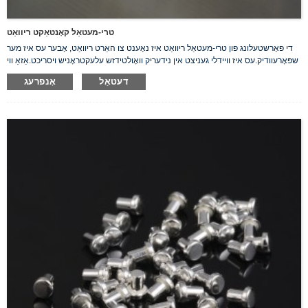
טרי-מעטאַל קאָנטאַקט ריוואַט
די פאָרשטעלונג פון טרי-מעטאַל ריוואַט איז נאָענט צו האַרט ריוואַט, אָבער עס איז מער
שפּאָרעוודיק.עס איז וויידלי געניצט אין נידעריק וואָולטידזש עלעקטראָניש ויסריכט.אַזאַ ווי
סוויטשאַז, רילייז, קאָנטאַקטאָרס, קאַנטראָולערז עטק.
דעטאַל
אָנפרעג