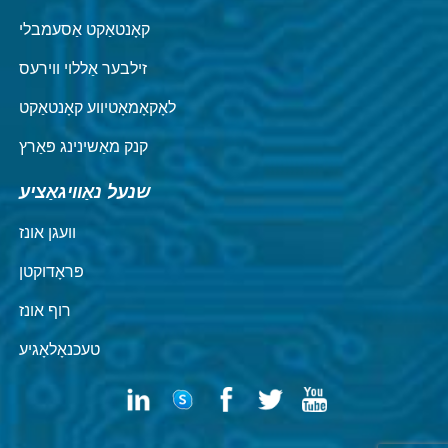
קאָנטאַקט אַסעמבלי
זילבער אַללוי ווירעס
לאָקאָמאָטיווע קאָנטאַקט
קנק מאַשינינג פּאַרץ
שנעל נאַוויגאַציע
וועגן אונז
פּראָדוקטן
רוף אונז
טעכנאָלאָגיע