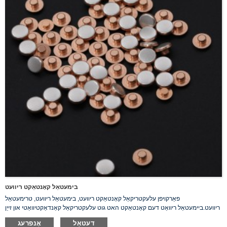
בימעטאַל קאָנטאַקט ריוועט
פאַרקויפן עלעקטריקאַל קאָנטאַקט ריוועט, בימעטאַל ריוועט, טרימעטאַל
ריוועט.ביימעטאַל ריוואַט דעם קאָנטאַקט האט גוט עלעקטריקאַל קאַנדאַקטיוואַטי און זייַן
ייבערפלאַך איז נישט לייאַבאַל צו אַקסאַדיישאַן.די דערצו פון 3 - 28% קופּער קען
דעטאַל
אָנפרעג
רימאַרקאַבלי פֿאַרבעסערן די פלאַם קעגנשטעל פון די זילבער.