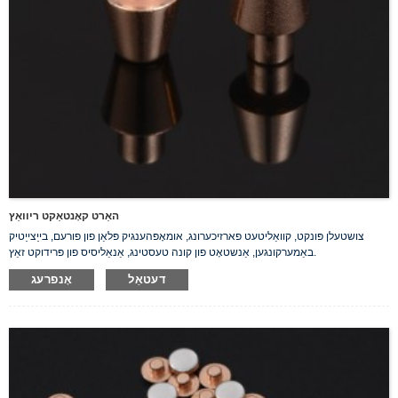
האַרט קאָנטאַקט ריוואַץ
צושטעלן פּונקט, קוואַליטעט פארזיכערונג, אומאָפּהענגיק פּלאַן פון פורעם, בייַצייַטיק
באַמערקונגען, אַנשטאָט פון קונה טעסטינג, אַנאַליסיס פון פּרידוקט זאַץ.
דעטאַל
אָנפרעג