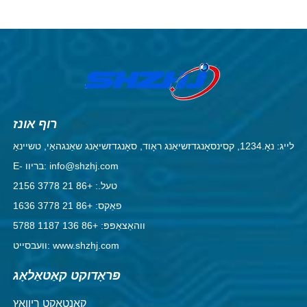
רוף אונז
לייג: נאָ.1234, קסינסאָנגדזשיאַנג ראָוד, סאָנגדזשיאַנג שאַנגהאַי, טשיינאַ
E- בריוו: info@shzhj.com
טעל.: +86 21 3778 2156
פאַקס: +86 21 3778 1636
ווהאַצאַפּפּ: +86 136 1187 5788
וועבסייט: www.shzhj.com
פּראָדוקט קאַטאַלאָג
קאָנטאַקט ריוואַץ