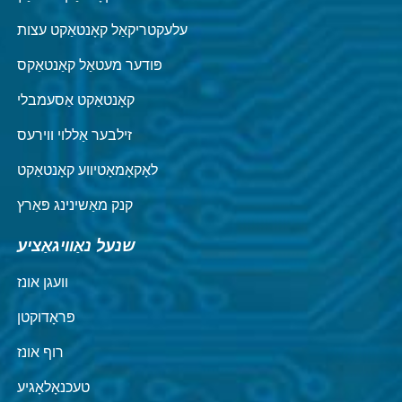
עלעקטריקאַל קאָנטאַקט עצות
פּודער מעטאַל קאַנטאַקס
קאָנטאַקט אַסעמבלי
זילבער אַללוי ווירעס
לאָקאָמאָטיווע קאָנטאַקט
קנק מאַשינינג פּאַרץ
שנעל נאַוויגאַציע
וועגן אונז
פּראָדוקטן
רוף אונז
טעכנאָלאָגיע