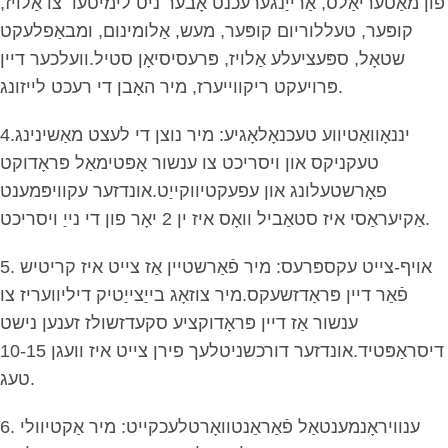
פון מאַטעריאַלס, אַרייַנגערעכנט אָבער ניט לימיטעד צו אַלויז,
קופּער, טעללוריום קופּער, מעש, אַלומינום, ומבאַפלעקט
שטאָל, ספּעציעלע אַלויז, פּרעסיסיאָן סטיל.וועלכער דיין
פּרויעקט ריקווייערז, מיר האָבן די רעכט לייזונג.
4.יננאָוואַטיווע טעכנאָלאָגיע: מיר נוצן די לעצט מאַשינינג
טעקניקס און ויסריכט צו ענשור אָפּטימאַל פּראָדוקט
פאָרשטעלונג און עפעקטיווקייַט.אונדזער עקוויפּמענט
אַקיעראַסי איז סטאַביל וואָס איז ין 2 יאָר פון די נייַ ויסריכט.
5. אויף-צייט עקספּרעס: מיר פֿאַרשטיין אַז צייט איז קריטיש
פֿאַר דיין פּראַדזשעקס.מיר צוזאָג בייַצייַטיק דיליוועריז צו
ענשור אַז דיין פּראָדוקציע סקעדזשולז זענען נישט
דיסראַפּטיד.אונדזער דורכשניטלעך פירן צייט איז וועגן 10-15
טעג.
6. ענוויראָנמענטאַל פֿאַראַנטוואָרטלעכקייט: מיר אַקטיוולי