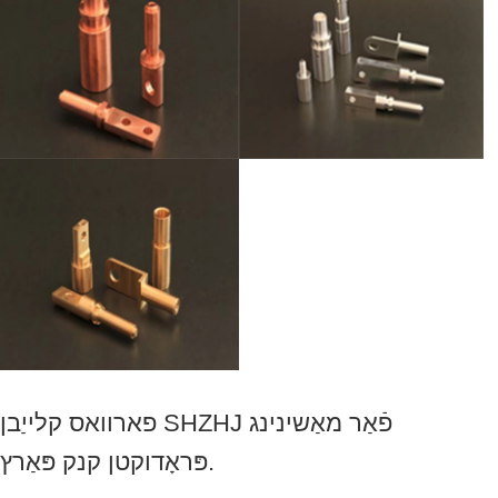
פארוואס קלייַבן SHZHJ פֿאַר מאַשינינג
פּראָדוקטן קנק פּאַרץ.