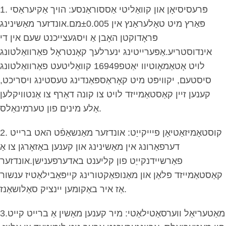
1. פּרעסיסיאָן און קוואַליטי אַססוראַנסע: הויך אַקיעראַסי
פּאַרץ מיט טאָלעראַנץ אין ±0.005מם.אונדזער מאַשינינג
פּראָדוקטן האָבן אַ ויסגעצייכנט שעם אין די
אינדוסטריע.אַפּערייטינג ינערלעך קאָנטראָל פאַרוואַלטונג
לויט אָטאַמאָוטיוו יאַטפ16949 קוואַליטעט פאַרוואַלטונג
סיסטעם, יקוויפּט מיט קאָראַספּאַנדינג טעסטינג ויסריכט,
קענען זיין קאַסטאַמייזד לויט צו קונה דאַרף צו אַנטוויקלען
אַלע מינים פון טערמינאַלס.
2. קוסטאָמיזאַטיאָן פיייקייַט: אונדזער מאַנשאַפֿט האט ברייט
דערפאַרונג אין מאַשינינג און קענען באַזאָרגן צו אַ
פאַרשיידנקייַט פון קליענט באדערפענישן.אונדזער
קאַסטאַמייזד פּלאַן און מאַנופאַקטורינג קייפּאַבילאַטיז ענשור
אַז איר באַקומען יינציק סאַלושאַנז.
3.מאַטעריאַל ווערסאַטילאַטי: מיר קענען מאַשין אַ ברייט קייט