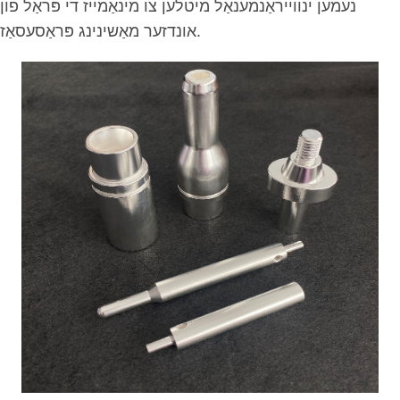
נעמען ינווייראַנמענאַל מיטלען צו מינאַמייז די פּראַל פון
אונדזער מאַשינינג פּראַסעסאַז.