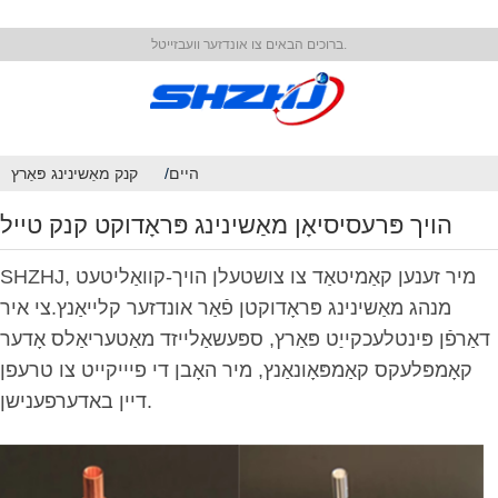
ברוכים הבאים צו אונדזער וועבזייטל.
היים
קנק מאַשינינג פּאַרץ
הויך פּרעסיסיאָן מאַשינינג פּראָדוקט קנק טייל
SHZHJ, מיר זענען קאַמיטאַד צו צושטעלן הויך-קוואַליטעט
מנהג מאַשינינג פּראָדוקטן פֿאַר אונדזער קלייאַנץ.צי איר
דאַרפֿן פּינטלעכקייַט פּאַרץ, ספּעשאַלייזד מאַטעריאַלס אָדער
קאָמפּלעקס קאַמפּאָונאַנץ, מיר האָבן די פיייקייט צו טרעפן
דיין באדערפענישן.