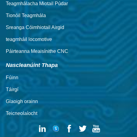
Teagmhálacha Miotail Púdar
Tionóil Teagmhála
Sreanga Cóimhiotail Airgid
teagmháil locomotive
Páirteanna Meaisínithe CNC
Nascleanúint Thapa
Fúinn
Táirgí
Glaoigh orainn
Teicneolaíocht