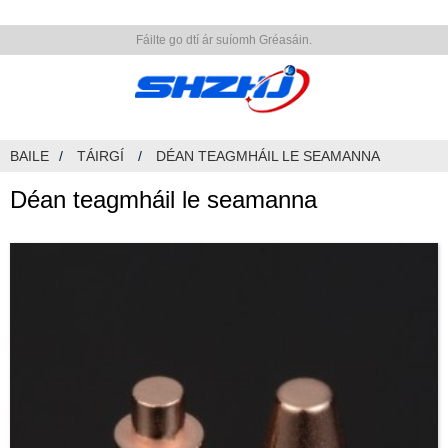
Fáilte go dtí ár suíomh Gréasáin.
BAILE
TÁIRGÍ
DÉAN TEAGMHÁIL LE SEAMANNA
Déan teagmháil le seamanna