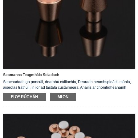
Seamanna Teagmhála Soladach
Seachadadh go poncúil, dearbhú cáilíochta, Dearadh neamhspleách múnla,
aiseolas tráthúil, In ionad tástála custaiméara, Anailís ar chomhdhéanamh
priduct.
FIOSRÚCHÁN
MION