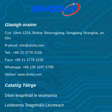
Glaoigh orainn
Cuir: Uimh.1234, Bóthar Xinsongjiang, Songjiang Shanghai, an
tSín
R-phost: info@shzhj.com
Teil.: +86 21 3778 2156
Facs: +86 21 3778 1636
Whatsapp: +86 136 1187 5788
Idirlíon: www.shzhj.com
Catalóg Táirge
Déan teagmháil le seamanna
Leideanna Teagmhála Leictreach