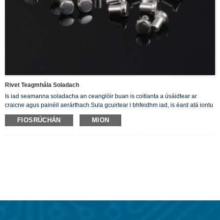
Rivet Teagmhála Soladach
Is iad seamanna soladacha an ceanglóir buan is coitianta a úsáidtear ar
craicne agus painéil aerárthach.Sula gcuirtear i bhfeidhm iad, is éard atá iontu
go simplí seafta mín le ceann cruinn cothrom ag foirceann amháin. Cuirimid ár
FIOSRÚCHÁN
MION
Seamanna Soladach Airgid ar fáil atá ina seoltóirí maithe leictreachais.