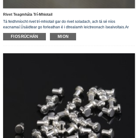
Rivet Teagmhála Trí-Mhiotail
Tá feidhmíocht rivet trí-mhiotail gar do rivet soladach, ach tá sé níos
eacnamaí.Úsáidtear go forleathan é i dtrealamh leictreonach ísealvoltais.Ar
nós lasca, athsheachadáin, teagmhálaithe, rialaitheoirí etc.
FIOSRÚCHÁN
MION