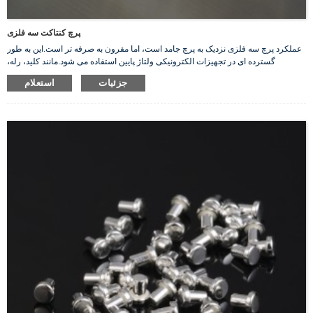
پرچ کنتاکت سه فلزی
عملکرد پرچ سه فلزی نزدیک به پرچ جامد است، اما مقرون به صرفه تر است.این به طور
گسترده ای در تجهیزات الکترونیکی ولتاژ پایین استفاده می شود.مانند کلید، رله،
کنتاکتور، کنترلر و غیره.
جزئیات
استعلام