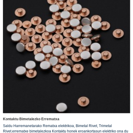
Kontaktu Bimetalezko Errematxa
Saldu Harremanetarako Rematxa elektrikoa, Bimetal Rivet, Trimetal
Rivet.errematxe bimetalezkoa Kontaktu honek eroankortasun elektriko ona du