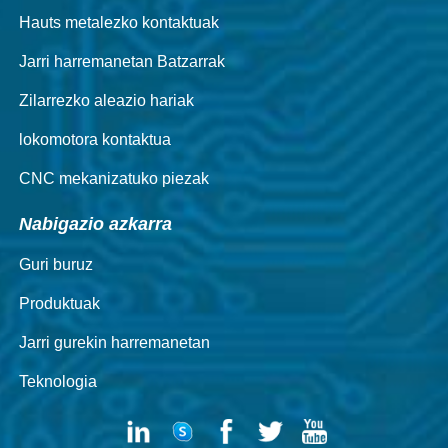
Hauts metalezko kontaktuak
Jarri harremanetan Batzarrak
Zilarrezko aleazio hariak
lokomotora kontaktua
CNC mekanizatuko piezak
Nabigazio azkarra
Guri buruz
Produktuak
Jarri gurekin harremanetan
Teknologia