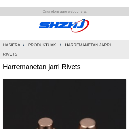
Ongi etorri gure webgunera.
HASIERA
PRODUKTUAK
HARREMANETAN JARRI
RIVETS
Harremanetan jarri Rivets