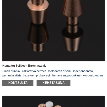
Kontaktu Solidoen Errematxeak
Eman puntual, kalitatezko bermea, moldearen diseinu independentea,
puntuala iritzia, bezeroen probak egin beharrean, produktuen konposizioaren
analisia.
KONTSULTA
XEHETASUNA