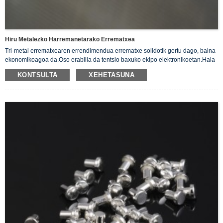
Hiru Metalezko Harremanetarako Errematxea
Tri-metal errematxearen errendimendua errematxe solidotik gertu dago, baina
ekonomikoagoa da.Oso erabilia da tentsio baxuko ekipo elektronikoetan.Hala
nola, etengailuak, erreleak, kontaktoreak, kontrolagailuak etab.
KONTSULTA
XEHETASUNA