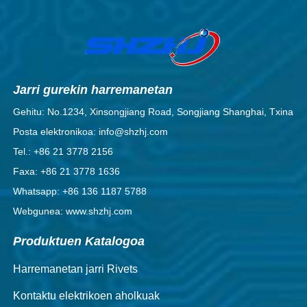
Jarri gurekin harremanetan
Gehitu: No.1234, Xinsongjiang Road, Songjiang Shanghai, Txina
Posta elektronikoa: info@shzhj.com
Tel.: +86 21 3778 2156
Faxa: +86 21 3778 1636
Whatsapp: +86 136 1187 5788
Webgunea: www.shzhj.com
Produktuen Katalogoa
Harremanetan jarri Rivets
Kontaktu elektrikoen aholkuak