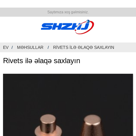
Saytımıza xoş gəlmisiniz.
EV
MƏHSULLAR
RIVETS ILƏ ƏLAQƏ SAXLAYIN
Rivets ilə əlaqə saxlayın