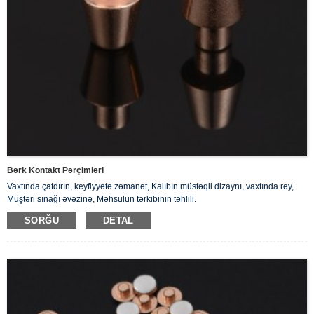
Bərk Kontakt Pərçimləri
Vaxtında çatdırın, keyfiyyətə zəmanət, Kalıbın müstəqil dizaynı, vaxtında rəy,
Müştəri sınağı əvəzinə, Məhsulun tərkibinin təhlili.
SORĞU
DETAL