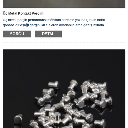
Üç Metal Kontakt Pərçimi
Üç metal perçin performansı möhkəm pərçimə yaxındır, lakin daha
qənaətlidir.Aşağı gərginlikli elektron avadanlıqlarda geniş istifadə
olunur.Məsələn, açarlar, rölelər, kontaktorlar, nəzarətçilər və s.
SORĞU
DETAL