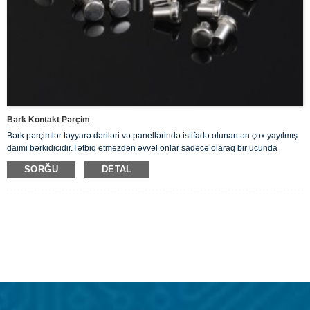
Bərk Kontakt Pərçim
Bərk pərçimlər təyyarə dəriləri və panellərində istifadə olunan ən çox yayılmış
daimi bərkidicidir.Tətbiq etməzdən əvvəl onlar sadəcə olaraq bir ucunda
yuvarlaq, yastı başlı hamar mildən ibarətdir. Biz elektrik cərəyanını yaxşı
SORĞU
DETAL
keçirən Bərk Gümüş Pərçimlərimizi təklif edirik.