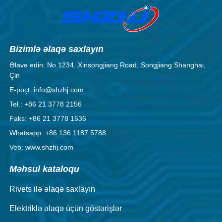
Bizimlə əlaqə saxlayın
Əlavə edin: No.1234, Xinsongjiang Road, Songjiang Shanghai,
Çin
E-poçt: info@shzhj.com
Tel.: +86 21 3778 2156
Faks: +86 21 3778 1636
Whatsapp: +86 136 1187 5788
Veb: www.shzhj.com
Məhsul kataloqu
Rivets ilə əlaqə saxlayın
Elektriklə əlaqə üçün göstərişlər