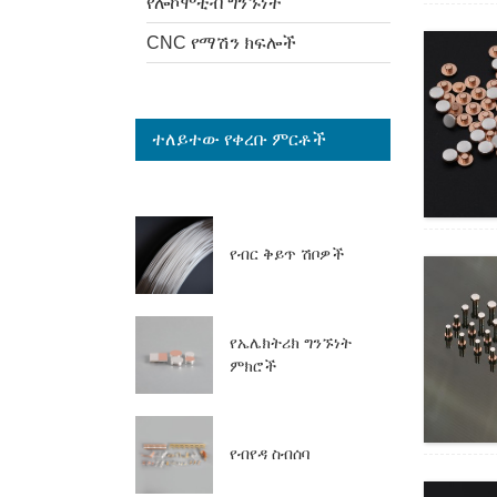
የሎኮሞቲቭ ግንኙነት
CNC የማሽን ክፍሎች
ተለይተው የቀረቡ ምርቶች
የብር ቅይጥ ሽቦዎች
የኤሌክትሪክ ግንኙነት
ምክሮች
የብየዳ ስብሰባ