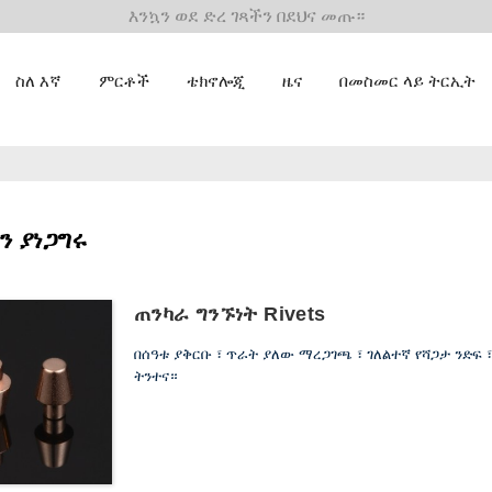
እንኳን ወደ ድረ ገጻችን በደህና መጡ።
ስለ እኛ
ምርቶች
ቴክኖሎጂ
ዜና
በመስመር ላይ ትርኢት
sን ያነጋግሩ
ጠንካራ ግንኙነት Rivets
በሰዓቱ ያቅርቡ ፣ ጥራት ያለው ማረጋገጫ ፣ ገለልተኛ የሻጋታ ንድፍ 
ትንተና።