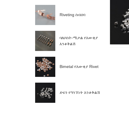
Riveting ስብሰባ
ባለሶስት-ሜታል የእውቂያ
እንቆቅልሽ
Bimetal የእውቂያ Rivet
ድፍን የግንኙነት እንቆቅልሽ