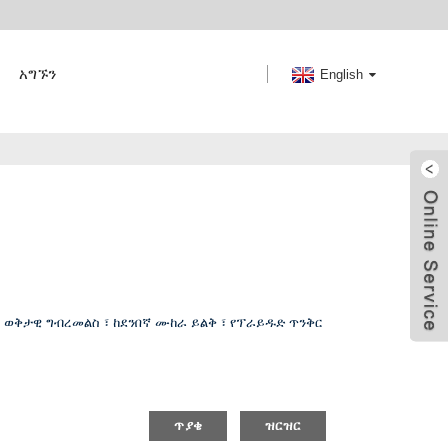
አግኙን
English
፣ ወቅታዊ ግብረመልስ ፣ ከደንበኛ ሙከራ ይልቅ ፣ የፕራይዱድ ጥንቅር
ጥያቄ
ዝርዝር