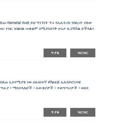
t ይሽጡ።bimetal rivet ይህ ግንኙነት ጥሩ የኤሌትሪክ ንክኪነት ያለው
ር የብር ነበልባል መቋቋም በሚያስደንቅ ሁኔታ ሊያሻሽል ይችላል።
ጥያቄ
ዝርዝር
 የበለጠ ኢኮኖሚያዊ ነው.በአነስተኛ የቮልቴጅ ኤሌክትሮኒካዊ
ጥፊያ ፣ ማስተላለፎች ፣ እውቂያዎች ፣ ተቆጣጣሪዎች ፣ ወዘተ.
ጥያቄ
ዝርዝር