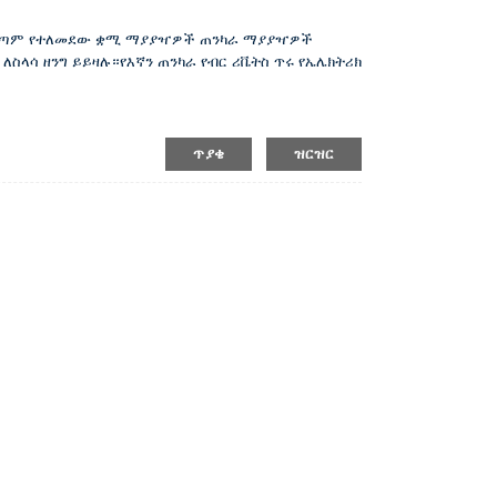
 በጣም የተለመደው ቋሚ ማያያዣዎች ጠንካራ ማያያዣዎች
ስላሳ ዘንግ ይይዛሉ።የእኛን ጠንካራ የብር ሪቬትስ ጥሩ የኤሌክትሪክ
ጥያቄ
ዝርዝር