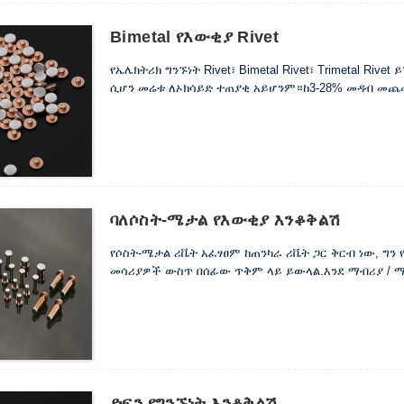
Bimetal የእውቂያ Rivet
የኤሌክትሪክ ግንኙነት Rivet፣ Bimetal Rivet፣ Trimetal Rive
ሲሆን መሬቱ ለኦክሳይድ ተጠያቂ አይሆንም።ከ3-28% መዳብ መጨመ
ባለሶስት-ሜታል የእውቂያ እንቆቅልሽ
የሶስት-ሜታል ሪቬት አፈፃፀም ከጠንካራ ሪቬት ጋር ቅርብ ነው, ግን
መሳሪያዎች ውስጥ በሰፊው ጥቅም ላይ ይውላል.እንደ ማብሪያ / ማ
ድፍን የግንኙነት እንቆቅልሽ