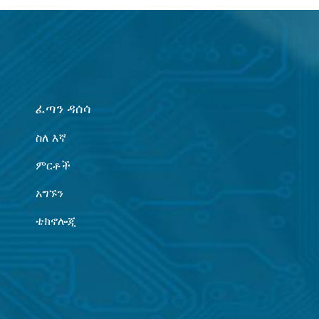
ፈጣን ዳሰሳ
ስለ እኛ
ምርቶች
አግኙን
ቴክኖሎጂ