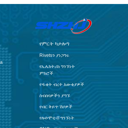
የምርት ካታሎግ
Rivetsን ያነጋግሩ
na
የኤሌክትሪክ ግንኙነት
ምክሮች
የዱቄት ብረት እውቂያዎች
ስብሰባዎችን ያግኙ
የብር ቅይጥ ሽቦዎች
የሎኮሞቲቭ ግንኙነት