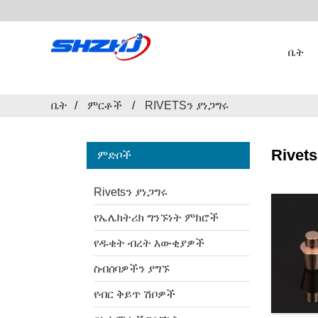
ቤት
ቤት
ምርቶች
RIVETSን ያነጋግሩ
Rivet
ምድቦች
Rivetsን ያነጋግሩ
የኤሌክትሪክ ግንኙነት ምክሮች
የዱቄት ብረት እውቂያዎች
ስብሰባዎችን ያግኙ
የብር ቅይጥ ሽቦዎች