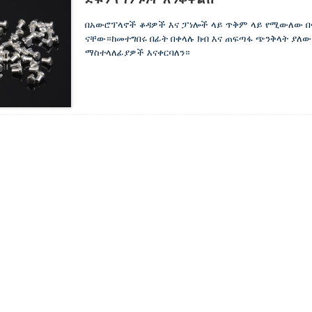
በአውሮፕላኖች ቆዳዎች እና ፓነሎች ላይ ጥቅም ላይ የሚውለው
ናቸው።ከመተግበሩ በፊት በቀላሉ ክብ እና ጠፍጣፋ ጭንቅላት ያለው ለ
ማስተላለፊያዎች እናቀርባለን።