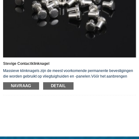
Stevige Contactklinknagel
Massieve klinknagels zijn de meest voorkomende permanente bevestigingen
die worden gebruikt op vliegtuighuiden en -panelen.Vóór het aanbrengen
bestaan ​​ze eenvoudigweg uit een gladde schacht met aan één uiteinde een
NAVRAAG
DETAIL
ronde, platte kop. Wij bieden onze massief zilveren klinknagels aan, die goede
elektriciteitsgeleiders zijn.