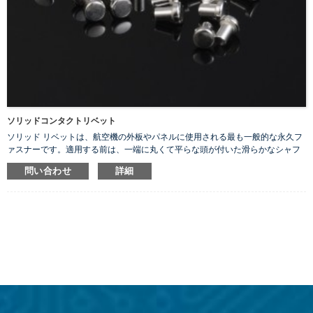
ソリッドコンタクトリベット
ソリッド リベットは、航空機の外板やパネルに使用される最も一般的な永久フ
ァスナーです。適用する前は、一端に丸くて平らな頭が付いた滑らかなシャフ
トで構成されています。当社では、電気の良導体であるソリッドシルバーリベ
問い合わせ
詳細
ットを提供しています。