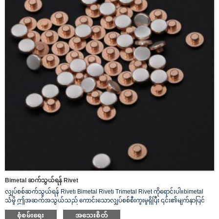
Bimetal ဆက်သွယ်ရန် Rivet
လျှပ်စစ်ဆက်သွယ်ရန် Rivet၊ Bimetal Rivet၊ Trimetal Rivet ကိုရောင်းပါ။bimetal
သံမှို ဤအဆက်အသွယ်သည် ကောင်းသောလျှပ်စစ်စီးကူးမှုရှိပြီး ၎င်း၏မျက်နှာပြင်
သည် ဓာတ်တိုးရန်တာဝန်မရှိပါ။ကြေးနီ 3 - 28% ကို ထပ်ဖြည့်ခြင်းသည် ငွေ၏
စုံစမ်းရေး
အသေးစိတ်
မီးတောက်ခံနိုင်ရည်ကို သိသိသာသာ တိုးတက်စေပါသည်။