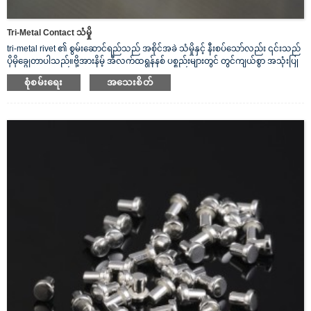
Tri-Metal Contact သံမှို
tri-metal rivet ၏ စွမ်းဆောင်ရည်သည် အစိုင်အခဲ သံမှိုနှင့် နီးစပ်သော်လည်း ၎င်းသည်
ပိုမိုချွေတာပါသည်။ဗို့အားနိမ့် အီလက်ထရွန်နစ် ပစ္စည်းများတွင် တွင်ကျယ်စွာ အသုံးပြု
သည်။ခလုတ်များ၊ relays၊ contactors၊ controller စသည်တို့ကဲ့သို့။
စုံစမ်းရေး
အသေးစိတ်