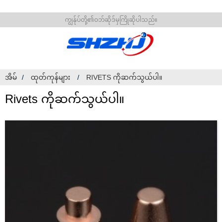
ကျွန်ုပ်တို့၏ဝဘ်ဆိုဒ်မှကြိုဆိုပါသည်။
အိမ်
ထုတ်ကုန်များ
RIVETS ကိုဆက်သွယ်ပါ။
Rivets ကိုဆက်သွယ်ပါ။