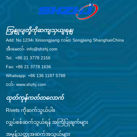
ကြှနျုပျတို့ကိုဆကျသှယျရနျ
Add: No.1234၊ Xinsongjiang လမ်း၊ Songjiang Shanghai၊China
အီးမေးလ်- info@shzhj.com
Tel.: +86 21 3778 2156
Fax: +86 21 3778 1636
Whatsapp: +86 136 1187 5788
ဝဘ်- www.shzhj.com
ထုတ်ကုန်ကတ်တလောက်
Rivets ကိုဆက်သွယ်ပါ။
လျှပ်စစ်ဆက်သွယ်ရန် အကြံပြုချက်များ
အမှုန့်သတ္တုအဆက်အသွယ်များ