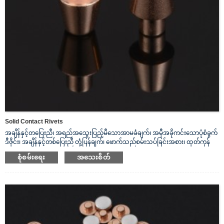
Solid Contact Rivets
အချိန်နှင့်တပြေးညီ၊ အရည်အသွေးပြည့်မီသောအာမခံချက်၊ အမှီအခိုကင်းသောပုံစံခွက်
ဒီဇိုင်း၊ အချိန်နှင့်တစ်ပြေးညီ တုံ့ပြန်ချက်၊ ဖောက်သည်စမ်းသပ်ခြင်းအစား၊ ထုတ်ကုန်
ဖွဲ့စည်းမှုကို ခွဲခြမ်းစိတ်ဖြာခြင်း။
စုံစမ်းရေး
အသေးစိတ်