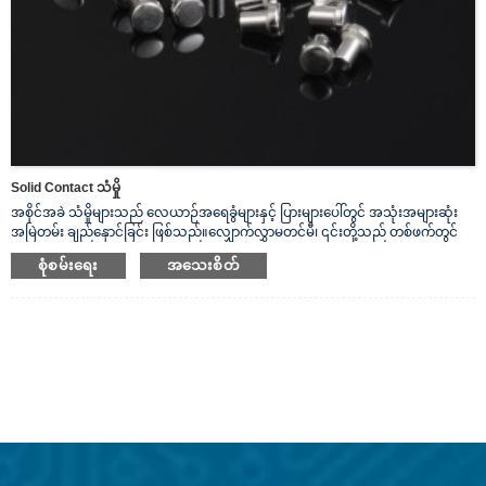
Solid Contact သံမှို
အစိုင်အခဲ သံမှိုများသည် လေယာဉ်အရေခွံများနှင့် ပြားများပေါ်တွင် အသုံးအများဆုံး
အမြဲတမ်း ချည်နှောင်ခြင်း ဖြစ်သည်။လျှောက်လွှာမတင်မီ၊ ၎င်းတို့သည် တစ်ဖက်တွင်
အဝိုင်း၊ ပြားသော ဦးခေါင်းဖြင့် ချောမွေ့သော ရိုးတံတစ်ခု ပါဝင်ပါသည်။ ကျွန်ုပ်တို့၏
စုံစမ်းရေး
အသေးစိတ်
Solid Silver Rivets များသည် လျှပ်စစ်ဓာတ်အား ကောင်းမွန်သော လျှပ်ကူးပစ္စည်း
အဖြစ် ပေးဆောင်ပါသည်။