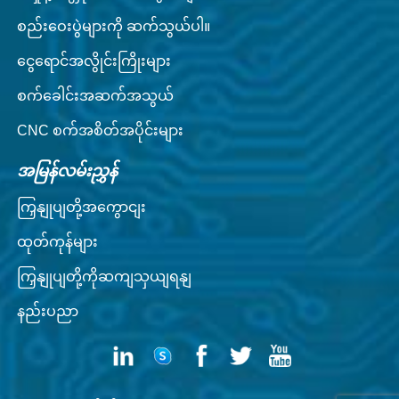
စည်းဝေးပွဲများကို ဆက်သွယ်ပါ။
ငွေရောင်အလွိုင်းကြိုးများ
စက်ခေါင်းအဆက်အသွယ်
CNC စက်အစိတ်အပိုင်းများ
အမြန်လမ်းညွှန်
ကြှနျုပျတို့အကွောငျး
ထုတ်ကုန်များ
ကြှနျုပျတို့ကိုဆကျသှယျရနျ
နည်းပညာ