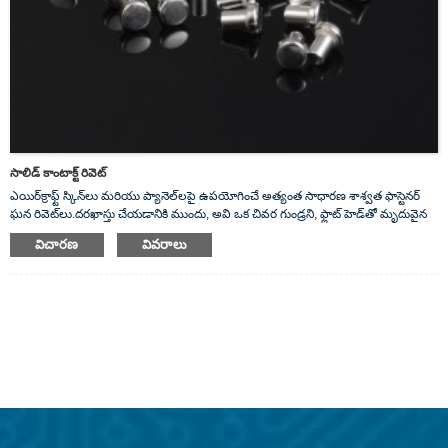
సాలిడ్ కాంటాక్ట్ రివెట్
ఎయిర్‌క్రాఫ్ట్ స్కిన్‌లు మరియు ప్యానెల్‌లపై ఉపయోగించే అత్యంత సాధారణ శాశ్వత ఫాస్టెనర్
ఘన రివెట్‌లు.దరఖాస్తు చేయడానికి ముందు, అవి ఒక చివర గుండ్రని, ఫ్లాట్ హెడ్‌తో మృదువైన
షాఫ్ట్‌ను కలిగి ఉంటాయి. మేము మా ఘన సిల్వర్ రివెట్‌లను అందిస్తాము, ఇవి మంచి విద్యుత్
విచారణ
వివరాలు
వాహకాలు.