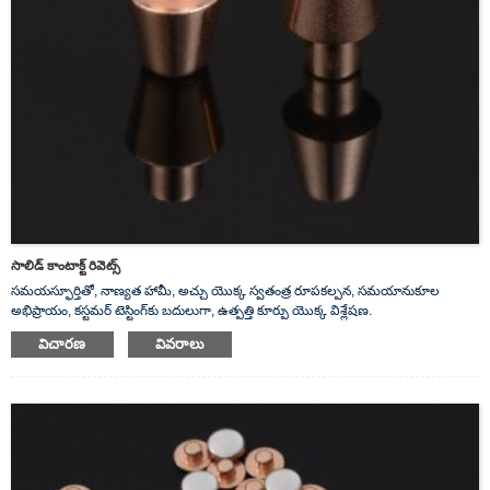
సాలిడ్ కాంటాక్ట్ రివెట్స్
సమయస్ఫూర్తితో, నాణ్యత హామీ, అచ్చు యొక్క స్వతంత్ర రూపకల్పన, సమయానుకూల
అభిప్రాయం, కస్టమర్ టెస్టింగ్‌కు బదులుగా, ఉత్పత్తి కూర్పు యొక్క విశ్లేషణ.
విచారణ
వివరాలు