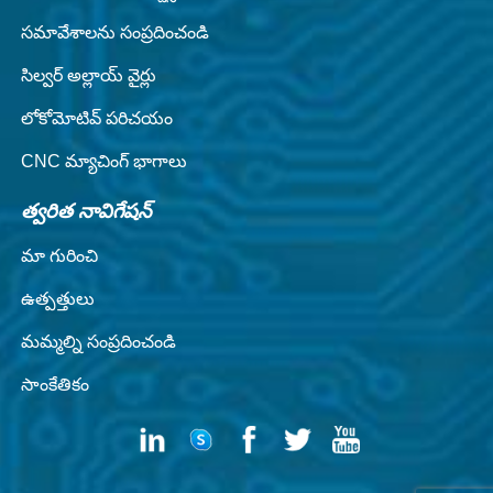
సమావేశాలను సంప్రదించండి
సిల్వర్ అల్లాయ్ వైర్లు
లోకోమోటివ్ పరిచయం
CNC మ్యాచింగ్ భాగాలు
త్వరిత నావిగేషన్
మా గురించి
ఉత్పత్తులు
మమ్మల్ని సంప్రదించండి
సాంకేతికం