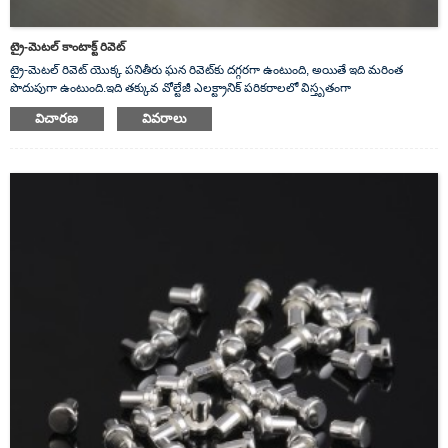
ట్రై-మెటల్ కాంటాక్ట్ రివెట్
ట్రై-మెటల్ రివెట్ యొక్క పనితీరు ఘన రివెట్‌కు దగ్గరగా ఉంటుంది, అయితే ఇది మరింత
పొదుపుగా ఉంటుంది.ఇది తక్కువ వోల్టేజీ ఎలక్ట్రానిక్ పరికరాలలో విస్తృతంగా
ఉపయోగించబడుతుంది.స్విచ్‌లు, రిలేలు, కాంటాక్టర్‌లు, కంట్రోలర్‌లు మొదలైనవి.
విచారణ
వివరాలు