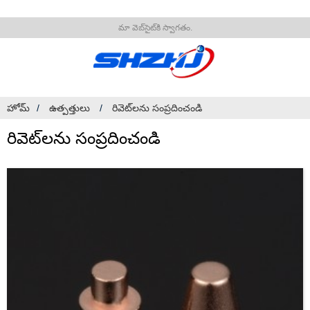
మా వెబ్‌సైట్‌కి స్వాగతం.
హోమ్
ఉత్పత్తులు
రివెట్‌లను సంప్రదించండి
రివెట్‌లను సంప్రదించండి