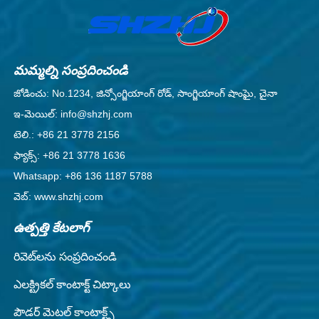
మమ్మల్ని సంప్రదించండి
జోడించు: No.1234, జిన్సోంగ్జియాంగ్ రోడ్, సాంగ్జియాంగ్ షాంఘై, చైనా
ఇ-మెయిల్: info@shzhj.com
టెలి.: +86 21 3778 2156
ఫ్యాక్స్: +86 21 3778 1636
Whatsapp: +86 136 1187 5788
వెబ్: www.shzhj.com
ఉత్పత్తి కేటలాగ్
రివెట్‌లను సంప్రదించండి
ఎలక్ట్రికల్ కాంటాక్ట్ చిట్కాలు
పౌడర్ మెటల్ కాంటాక్ట్స్