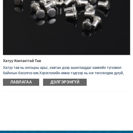
Хатуу Контакттай Тав
Хатуу тав нь онгоцны арьс, хавтан дээр ашиглагддаг хамгийн түгээмэл
байнгын бэхэлгээ юм.Хэрэглэхийн өмнө тэдгээр нь нэг төгсгөлдөө дугуй,
хавтгай толгойтой гөлгөр босоо амнаас бүрддэг. Бид цахилгаан гүйдлийг
ЛАВЛАГАА
ДЭЛГЭРЭНГҮЙ
сайн дамжуулдаг цул мөнгөн тавыг санал болгож байна.