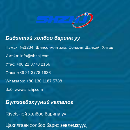
Бидэнтэй холбоо барина уу
Нэмэх: №1234, Шинсонжян зам, Сонжян Шанхай, Хятад
Имэйл: info@shzhj.com
Утас: +86 21 3778 2156
Факс: +86 21 3778 1636
Whatsapp: +86 136 1187 5788
Вэб: www.shzhj.com
Бүтээгдэхүүний каталог
Rivets-тэй холбоо барина уу
Цахилгаан холбоо барих зөвлөмжүүд