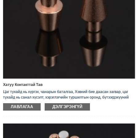
Хатуу Контакттай Тав
Цаг тухайд нь хүргэх, чанарын баталгаа, Хэвний бие даасан загвар, цаг
тухайд нь санал хүсэлт, хэрэглэгчийн туршилтын оронд, бүтээгдэхүүний
найрлагад дүн шинжилгээ хийх.
ЛАВЛАГАА
ДЭЛГЭРЭНГҮЙ