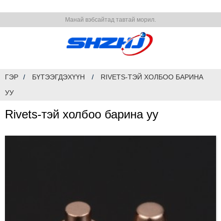
Манай вэбсайтад тавтай морил.
ГЭР
БҮТЭЭГДЭХҮҮН
RIVETS-ТЭЙ ХОЛБОО БАРИНА
УУ
Rivets-тэй холбоо барина уу