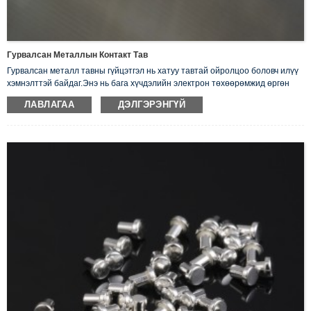
Гурвалсан Металлын Контакт Тав
Гурвалсан металл тавны гүйцэтгэл нь хатуу тавтай ойролцоо боловч илүү
хэмнэлттэй байдаг.Энэ нь бага хүчдэлийн электрон төхөөрөмжид өргөн
хэрэглэгддэг.Шилжүүлэгч, реле, контактор, хянагч гэх мэт.
ЛАВЛАГАА
ДЭЛГЭРЭНГҮЙ