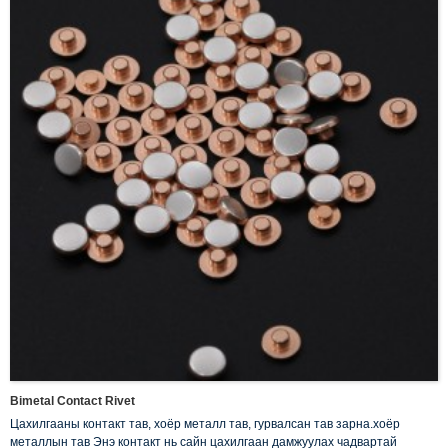
Bimetal Contact Rivet
Цахилгааны контакт тав, хоёр металл тав, гурвалсан тав зарна.хоёр
металлын тав Энэ контакт нь сайн цахилгаан дамжуулах чадвартай