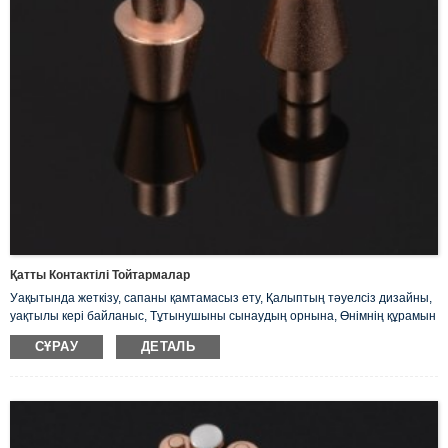
Қатты Контактілі Тойтармалар
Уақытында жеткізу, сапаны қамтамасыз ету, Қалыптың тәуелсіз дизайны,
уақтылы кері байланыс, Тұтынушыны сынаудың орнына, Өнімнің құрамын
талдау.
СҰРАУ
ДЕТАЛЬ