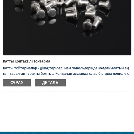
Қатты Контактілі Тойтарма
Қатты тойтармалар - ұшақ терілері мен панельдерінде қолданылатын ең
көп таралған тұрақты бекіткіш.Қолданар алдында олар бір ұшы дөңгелек,
жалпақ басы бар тегіс біліктен тұрады. Біз электр тогын жақсы өткізетін
СҰРАУ
ДЕТАЛЬ
қатты күміс тойтармаларымызды ұсынамыз.