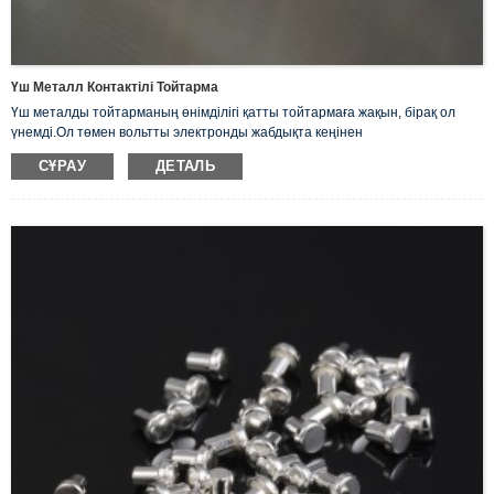
Үш Металл Контактілі Тойтарма
Үш металды тойтарманың өнімділігі қатты тойтармаға жақын, бірақ ол
үнемді.Ол төмен вольтты электронды жабдықта кеңінен
қолданылады.Мысалы, ажыратқыштар, релелер, контакторлар,
СҰРАУ
ДЕТАЛЬ
контроллерлер т.б.