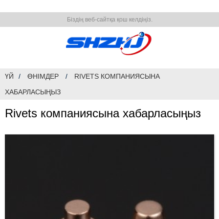
Біздің веб-сайтқа қош келдіңіз.
ҮЙ
ӨНІМДЕР
RIVETS КОМПАНИЯСЫНА
ХАБАРЛАСЫҢЫЗ
Rivets компаниясына хабарласыңыз