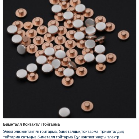
Биметалл Контактілі Тойтарма
Электрлік контактілі тойтарма, биметалдық тойтарма, триметалдық
тойтарма сатыңыз.биметалл тойтарма Бұл контакт жақсы электр