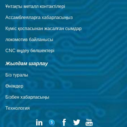
Ұнтақты металл контактілері
Ассамблеяларға хабарласыңыз
Күміс қоспасынан жасалған сымдар
локомотив байланысы
CNC өңдеу бөлшектері
Жылдам шарлау
Біз туралы
Өнімдер
Бізбен хабарласыңы
Технология