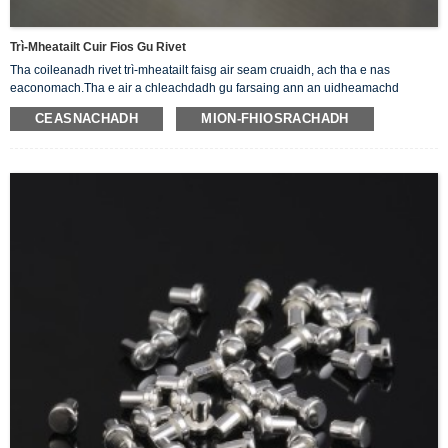
Trì-Mheatailt Cuir Fios Gu Rivet
Tha coileanadh rivet trì-mheatailt faisg air seam cruaidh, ach tha e nas
eaconomach.Tha e air a chleachdadh gu farsaing ann an uidheamachd
dealanach bholtachd ìosal.A leithid suidsichean, ath-chraolaidhean, luchd-
CEASNACHADH
MION-FHIOSRACHADH
conaltraidh, riaghladairean msaa.