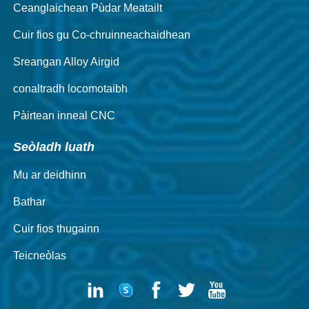
Ceanglaichean Pùdar Meatailt
Cuir fios gu Co-chruinneachaidhean
Sreangan Alloy Airgid
conaltradh locomotaibh
Pàirtean inneal CNC
Seòladh luath
Mu ar deidhinn
Bathar
Cuir fios thugainn
Teicneòlas