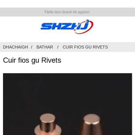
Fàilte don làrach-lìn againn.
DHACHAIGH
BATHAR
CUIR FIOS GU RIVETS
Cuir fios gu Rivets