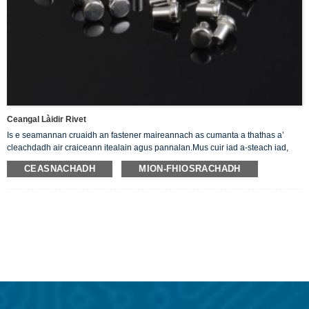
Ceangal Làidir Rivet
Is e seamannan cruaidh an fastener maireannach as cumanta a thathas a’
cleachdadh air craiceann itealain agus pannalan.Mus cuir iad a-steach iad,
chan eil annta ach cas rèidh le ceann cruinn, còmhnard aig aon cheann. Bidh
CEASNACHADH
MION-FHIOSRACHADH
sinn a’ tabhann ar Solid Silver Rivets a tha nan deagh stiùirean dealain.