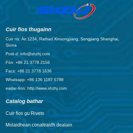
Cuir fios thugainn
Cuir ris: Àir.1234, Rathad Xinsongjiang, Songjiang Shanghai,
Sìona
Post-d: info@shzhj.com
Fòn: +86 21 3778 2156
Facs: +86 21 3778 1636
Whatsapp: +86 136 1187 5788
eadar-lìon: http://www.shzhj.com
Catalog bathar
Cuir fios gu Rivets
Molaidhean conaltraidh dealain