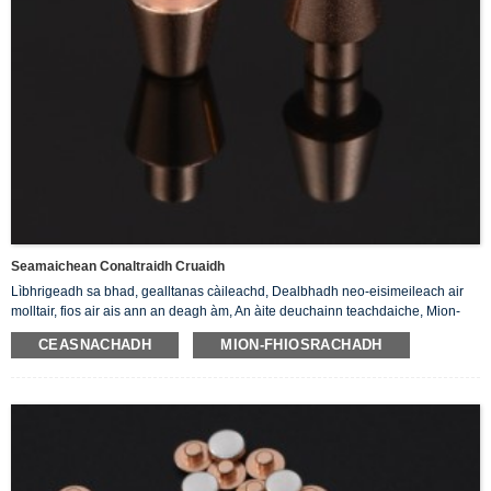
Seamaichean Conaltraidh Cruaidh
Lìbhrigeadh sa bhad, gealltanas càileachd, Dealbhadh neo-eisimeileach air
molltair, fios air ais ann an deagh àm, An àite deuchainn teachdaiche, Mion-
sgrùdadh air sgrìobhadh priduct.
CEASNACHADH
MION-FHIOSRACHADH