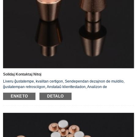
Solidaj Kontaktaj Nitoj
Liveru ĝustatempe, kvalitan certigon, Sendependan dezajnon de muldilo,
ĝustatempan retrosciigon, Anstataŭ klienttestadon, Analizon de
produktokunmetaĵo.
ENKETO
DETALO