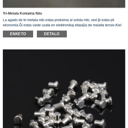
Tri-Metala Kontakta Nito
La agado de tri-metala nito estas proksima al solida nito, sed ĝi estas pli
ekonomia.Ĝi estas vaste uzata en elektronikaj ekipaĵoj de malalta tensio.Kiel
ŝaltiloj, relajsoj, kontaktiloj, regiloj ktp.
ENKETO
DETALO