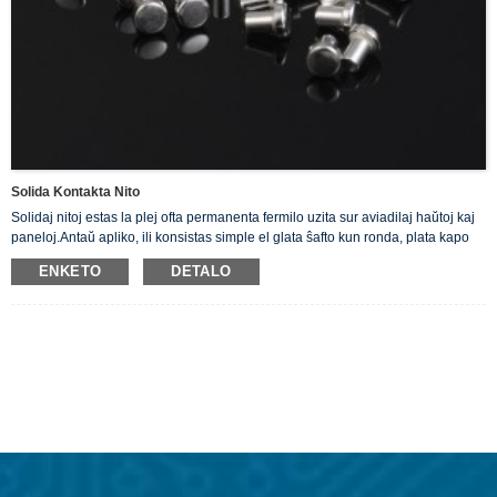
Solida Kontakta Nito
Solidaj nitoj estas la plej ofta permanenta fermilo uzita sur aviadilaj haŭtoj kaj
paneloj.Antaŭ apliko, ili konsistas simple el glata ŝafto kun ronda, plata kapo
ĉe unu fino.Ni proponas niajn Solidajn Arĝentajn Nitojn, kiuj estas bonaj
ENKETO
DETALO
konduktiloj de elektro.