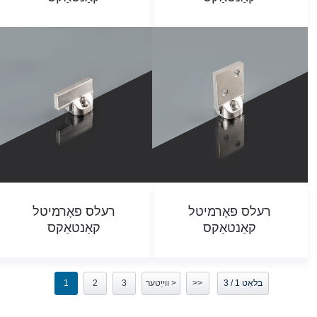
רעלס פאָרמיטל
רעלס פאָרמיטל
קאַנטאַקס
קאַנטאַקס
בלאַט 1 / 3
>>
ווייַטער >
3
2
1