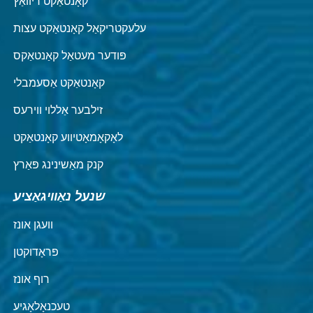
קאָנטאַקט ריוואַץ
עלעקטריקאַל קאָנטאַקט עצות
פּודער מעטאַל קאַנטאַקס
קאָנטאַקט אַסעמבלי
זילבער אַללוי ווירעס
לאָקאָמאָטיווע קאָנטאַקט
קנק מאַשינינג פּאַרץ
שנעל נאַוויגאַציע
וועגן אונז
פּראָדוקטן
רוף אונז
טעכנאָלאָגיע