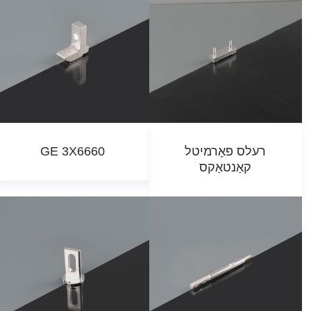
רעלס פאָרמיטל
GE 3X6660
קאַנטאַקס