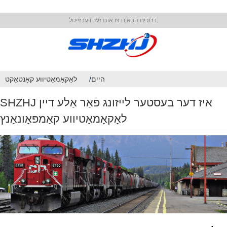
ברוכים הבאים צו אונדזער וועבזייטל.
היים
לאָקאָמאָטיווע קאָנטאַקט
SHZHJ איז דער בעסטער לייזונג פֿאַר אַלע דיין
לאָקאָמאָטיווע קאַמפּאָונאַנץ