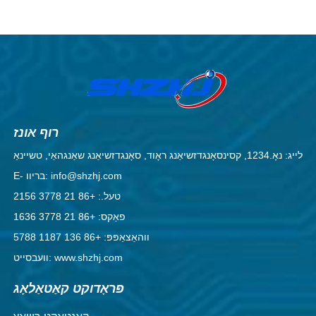
רוף אונז
לייג: נאָ.1234, קסינסאָנגדזשיאַנג ראָוד, סאָנגדזשיאַנג שאַנגהאַי, טשיינאַ
E- בריוו: info@shzhj.com
טעל.: +86 21 3778 2156
פאַקס: +86 21 3778 1636
ווהאַצאַפּפּ: +86 136 1187 5788
וועבסייט: www.shzhj.com
פּראָדוקט קאַטאַלאָג