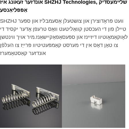
אונדזער זעאונג איז SHZHJ Technologies, שליימעסדיק
אַפּפּליאַנסע
SHZHJ וועט פּראָדוצירן און צושטעלן אַסעמבליז און ספּער
טיילן פון די העכסטן קוואַליטעט וואָס טרעפן אָדער יקסיד די
לאָוקאַמאָוטיוו דיזיינז און ספּעסאַפאַקיישאַנז.מיר אויך ווינטשן
צו טאָן דאָס אין די מערסט קאַמפּעטיטיוו פּרייַז צו העלפֿן
אונדזער קאַסטאַמערז