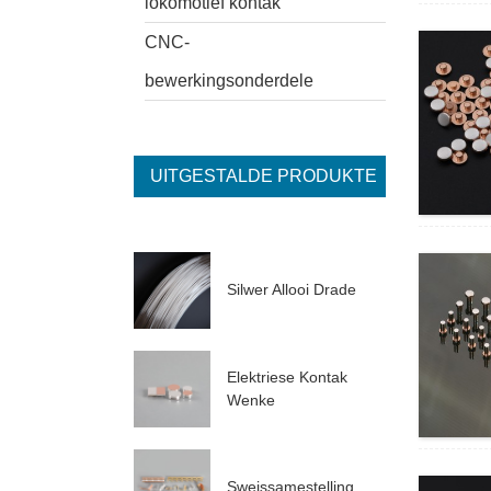
lokomotief kontak
CNC-
bewerkingsonderdele
UITGESTALDE PRODUKTE
Silwer Allooi Drade
Elektriese Kontak
Wenke
Sweissamestelling