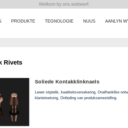
Welkom by ons webwerf.
S
PRODUKTE
TEGNOLOGIE
NUUS
AANLYN W
k Rivets
Soliede Kontakklinknaels
Lewer stiptelik, kwaliteitsversekering, Onafhanklike ont
klantetoetsing, Ontleding van produksamestelling.