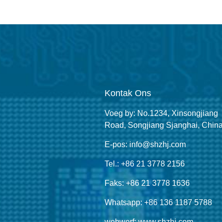
Kontak Ons
Voeg by: No.1234, Xinsongjiang
Road, Songjiang Sjanghai, Chin
E-pos: info@shzhj.com
Tel.: +86 21 3778 2156
Faks: +86 21 3778 1636
Whatsapp: +86 136 1187 5788
webwerf: www.shzhj.com