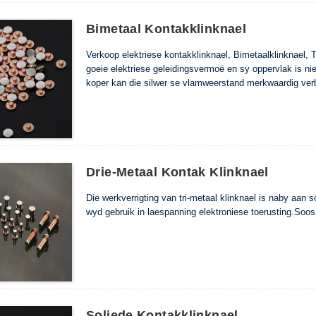
Bimetaal Kontakklinknael
Verkoop elektriese kontakklinknael, Bimetaalklinknael, T
goeie elektriese geleidingsvermoë en sy oppervlak is ni
koper kan die silwer se vlamweerstand merkwaardig verb
Drie-Metaal Kontak Klinknael
Die werkverrigting van tri-metaal klinknael is naby aan 
wyd gebruik in laespanning elektroniese toerusting.Soos
Soliede Kontakklinknael