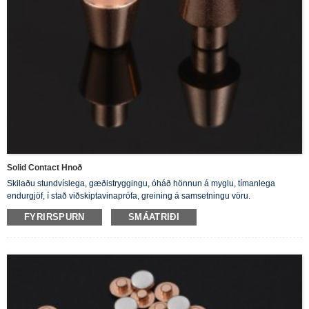
Solid Contact Hnoð
Skilaðu stundvíslega, gæðistryggingu, óháð hönnun á myglu, tímanlega
endurgjöf, í stað viðskiptavinaprófa, greining á samsetningu vöru.
FYRIRSPURN
SMÁATRIÐI