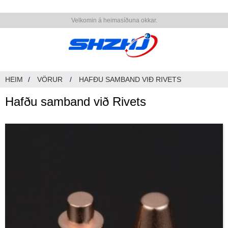
Velkomin á heimasíðuna okkar.
HEIM
VÖRUR
HAFÐU SAMBAND VIÐ RIVETS
Hafðu samband við Rivets