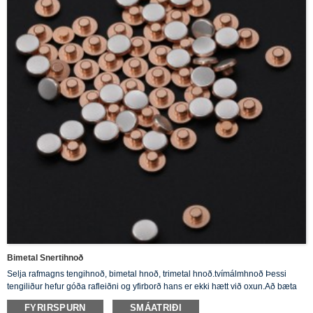
Bimetal Snertihnoð
Selja rafmagns tengihnoð, bimetal hnoð, trimetal hnoð.tvímálmhnoð Þessi
tengiliður hefur góða rafleiðni og yfirborð hans er ekki hætt við oxun.Að bæta
við 3 - 28% kopar getur verulega bætt logaþol silfursins.
FYRIRSPURN
SMÁATRIÐI