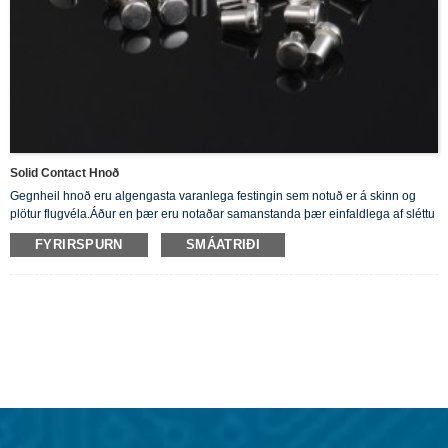
Solid Contact Hnoð
Gegnheil hnoð eru algengasta varanlega festingin sem notuð er á skinn og
plötur flugvéla.Áður en þær eru notaðar samanstanda þær einfaldlega af sléttu
skafti með kringlóttum, flötum haus í annan endann.
FYRIRSPURN
SMÁATRIÐI