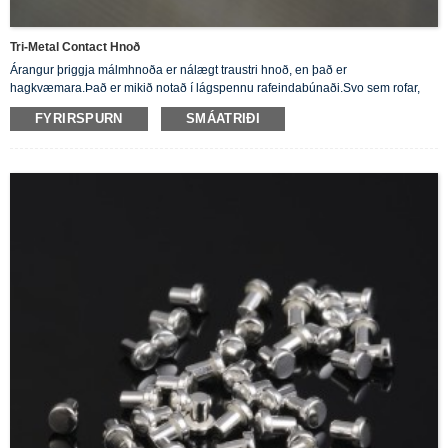
Tri-Metal Contact Hnoð
Árangur þriggja málmhnoða er nálægt traustri hnoð, en það er
hagkvæmara.Það er mikið notað í lágspennu rafeindabúnaði.Svo sem rofar,
liða, tengiliðir, stýringar osfrv.
FYRIRSPURN
SMÁATRIÐI