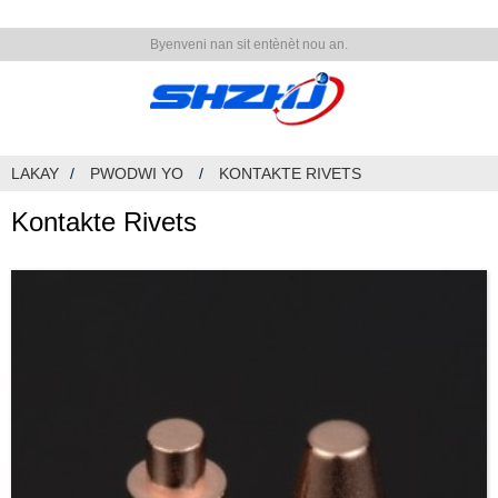
Byenveni nan sit entènèt nou an.
LAKAY
PWODWI YO
KONTAKTE RIVETS
Kontakte Rivets