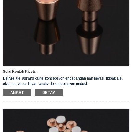
Solid Kontak Rivets
Delivre alè, asirans kalite, konsepsyon endepandan nan mwazi, fidbak alè,
olye pou yo tès kliyan, analiz de konpozisyon priduct.
ANKÈT
DETAY