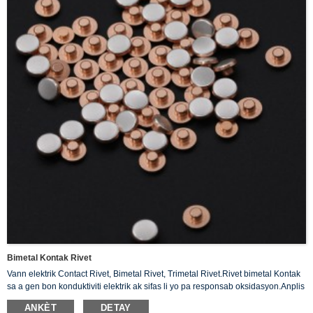
Bimetal Kontak Rivet
Vann elektrik Contact Rivet, Bimetal Rivet, Trimetal Rivet.Rivet bimetal Kontak
sa a gen bon konduktiviti elektrik ak sifas li yo pa responsab oksidasyon.Anplis
de sa nan 3 - 28% kwiv ka konsiderableman amelyore rezistans flanm ajan an.
ANKÈT
DETAY