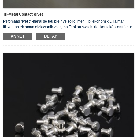
Tri-Metal Contact Rivet
Pèfòmans rivet tri-metal se tou pre rive solid, men li pi ekonomik.Li lajman
itilize nan ekipman elektwonik vòltaj ba.Tankou switch, rle, kontakè, contrôleur
elatriye.
ANKÈT
DETAY