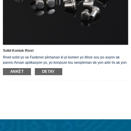
Solid Kontak Rivet
Rivet solid yo se Fastener pèmanan ki pi komen yo itilize sou po avyon ak
panno.Anvan aplikasyon yo, yo konpoze tou senpleman de yon arbr lis ak yon
wonn, tèt plat nan yon bout.Nou ofri Solid Silver Rivets nou an ki se bon
ANKÈT
DETAY
kondiktè nan elektrisite.