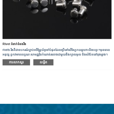
Rivet ទំនាក់ទំនងរឹង
rivets រឹងគឺជាឧបករណ៍ភ្ជាប់អចិន្រ្តៃយ៍ទូទៅបំផុតដែលប្រើនៅលើស្បែកយន្តហោះនិងបន្ទះ។មុនពេល
អនុវត្ត ពួកវាមានលក្ខណៈសាមញ្ញនៃកំណាត់រលោងជាមួយនឹងក្បាលមូល និងសំប៉ែតនៅចុងម្ខាង។
យើងផ្តល់ជូននូវ Rivets ប្រាក់រឹងរបស់យើង ដែលជាចំហាយអគ្គិសនីដ៏ល្អ។
ការសាកសួរ
លម្អិត