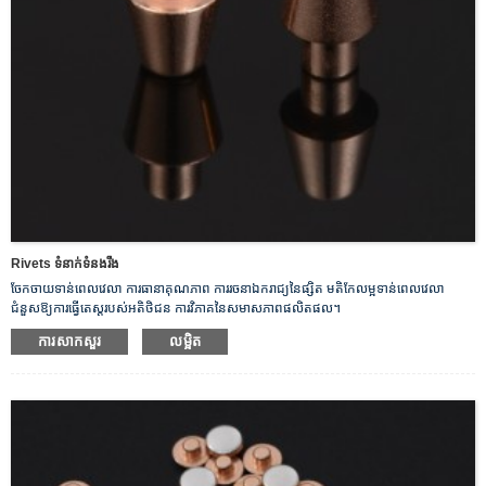
Rivets ទំនាក់ទំនងរឹង
ចែកចាយទាន់ពេលវេលា ការធានាគុណភាព ការរចនាឯករាជ្យនៃផ្សិត មតិកែលម្អទាន់ពេលវេលា
ជំនួសឱ្យការធ្វើតេស្តរបស់អតិថិជន ការវិភាគនៃសមាសភាពផលិតផល។
ការសាកសួរ
លម្អិត