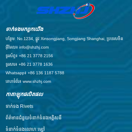
ទាក់ទង​មក​ពួក​យើង
បន្ថែម: No.1234, ផ្លូវ Xinsongjiang, Songjiang Shanghai, ប្រទេសចិន
អ៊ីមែល៖ info@shzhj.com
ទូរស័ព្ទ៖ +86 21 3778 2156
ទូរសារ៖ +86 21 3778 1636
Whatsapp៖ +86 136 1187 5788
គេហទំព័រ៖ www.shzhj.com
កាតាឡុកផលិតផល
ទាក់ទង Rivets
ព័ត៌មានជំនួយទំនាក់ទំនងអគ្គិសនី
ទំនាក់ទំនងលោហៈម្សៅ