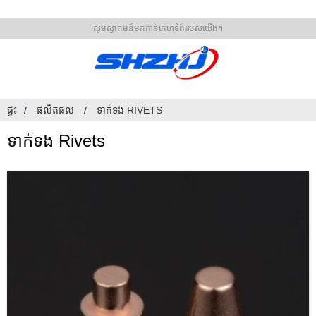
សូមស្វាគមន៍មកកាន់គេហទំព័ររបស់យើង។
ផ្ទះ
ផលិតផល
ទាក់ទង RIVETS
ទាក់ទង Rivets