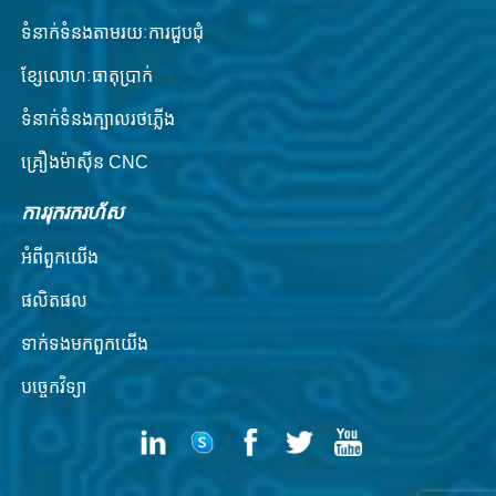
ទំនាក់​ទំនង​តាម​រយៈ​ការ​ជួប​ជុំ
ខ្សែលោហៈធាតុប្រាក់
ទំនាក់ទំនងក្បាលរថភ្លើង
គ្រឿងម៉ាស៊ីន CNC
ការរុករករហ័ស
អំពី​ពួក​យើង
ផលិតផល
ទាក់ទង​មក​ពួក​យើង
បច្ចេកវិទ្យា