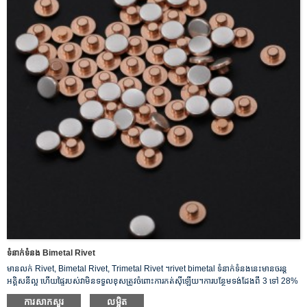
ទំនាក់ទំនង Bimetal Rivet
មានលក់ Rivet, Bimetal Rivet, Trimetal Rivet ។rivet bimetal ទំនាក់ទំនងនេះមានចរន្ត
អគ្គិសនីល្អ ហើយផ្ទៃរបស់វាមិនទទួលខុសត្រូវចំពោះការកត់សុីឡើយ។ការបន្ថែមទង់ដែងពី 3 ទៅ 28%
អាចធ្វើអោយភាពធន់នឹងភ្លើងរបស់ប្រាក់មានភាពប្រសើរឡើងគួរឱ្យកត់សម្គាល់។
ការសាកសួរ
លម្អិត