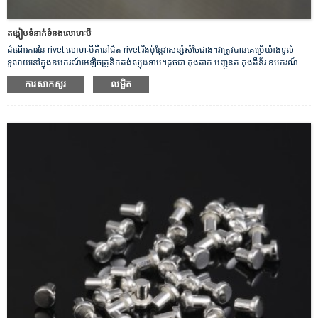
តង្កៀបទំនាក់ទំនងលោហៈបី
ដំណើរការនៃ rivet លោហៈបីគឺនៅជិត rivet រឹងប៉ុន្តែវាសន្សំសំចៃជាង។វាត្រូវបានគេប្រើយ៉ាងទូលំ
ទូលាយនៅក្នុងឧបករណ៍អេឡិចត្រូនិកតង់ស្យុងទាប។ដូចជា កុងតាក់ បញ្ជូនត កុងតឺន័រ ឧបករណ៍
បញ្ជាជាដើម។
ការសាកសួរ
លម្អិត