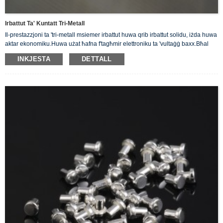
Irbattut Ta' Kuntatt Tri-Metall
Il-prestazzjoni ta 'tri-metall msiemer irbattut huwa qrib irbattut solidu, iżda huwa
aktar ekonomiku.Huwa użat ħafna f'tagħmir elettroniku ta 'vultaġġ baxx.Bħal
swiċċijiet, relays, kuntatturi, kontrolluri eċċ.
INKJESTA
DETTALL