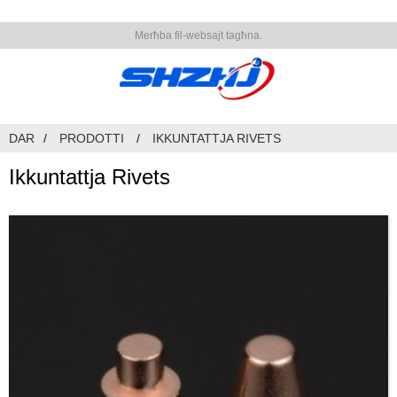
Merħba fil-websajt tagħna.
DAR
PRODOTTI
IKKUNTATTJA RIVETS
Ikkuntattja Rivets