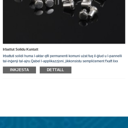
Irbattut Solidu Kuntatt
Irbattuti solidi huma l-aktar qfil permanenti komuni użat fuq il-ġlud u l-pannelli
tal-inġenji tal-ajru.Qabel l-applikazzjoni, jikkonsistu sempliċement f'xaft lixx
b'ras tonda u ċatta f'tarf wieħed. Aħna noffru r-Rivets Solid Silver tagħna li
INKJESTA
DETTALL
huma kondutturi tajbin tal-elettriku.