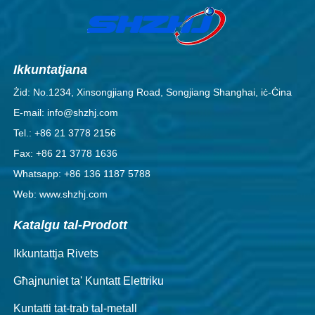
Ikkuntatjana
Żid: No.1234, Xinsongjiang Road, Songjiang Shanghai, iċ-Ċina
E-mail: info@shzhj.com
Tel.: +86 21 3778 2156
Fax: +86 21 3778 1636
Whatsapp: +86 136 1187 5788
Web: www.shzhj.com
Katalgu tal-Prodott
Ikkuntattja Rivets
Għajnuniet ta' Kuntatt Elettriku
Kuntatti tat-trab tal-metall