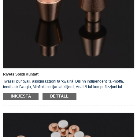
Rivets Solidi Kuntatt
Twassil puntwali, assigurazzjoni ta 'kwalità, Disinn indipendenti tal-moffa,
feedback f'waqtu, Minflok ittestjar tal-klijenti, Analiżi tal-kompożizzjoni tal-
prodott.
INKJESTA
DETTALL