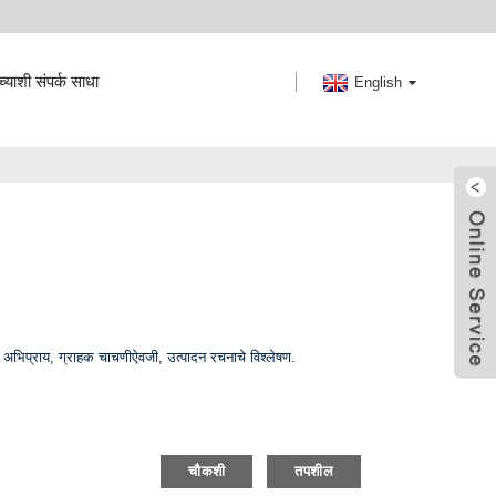
याशी संपर्क साधा
English
वर अभिप्राय, ग्राहक चाचणीऐवजी, उत्पादन रचनाचे विश्लेषण.
चौकशी
तपशील