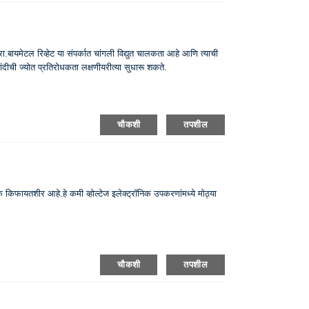
 करा.बायमेटल रिव्हेट या संपर्कात चांगली विद्युत चालकता आहे आणि त्याची
दीची ज्योत प्रतिरोधकता लक्षणीयरीत्या सुधारू शकते.
चौकशी
तपशील
धिक किफायतशीर आहे.हे कमी व्होल्टेज इलेक्ट्रॉनिक उपकरणांमध्ये मोठ्या
चौकशी
तपशील