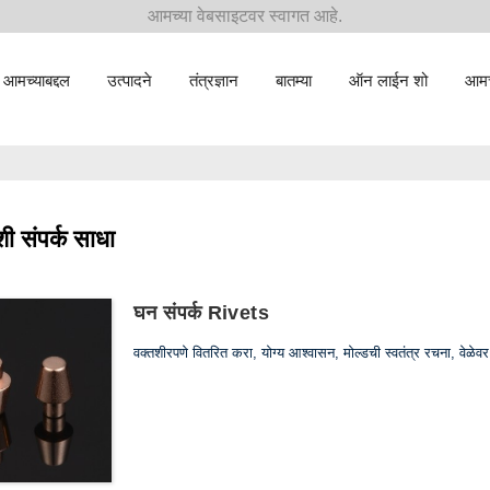
आमच्या वेबसाइटवर स्वागत आहे.
आमच्याबद्दल
उत्पादने
तंत्रज्ञान
बातम्या
ऑन लाईन शो
आमच्
शी संपर्क साधा
घन संपर्क Rivets
वक्तशीरपणे वितरित करा, योग्य आश्वासन, मोल्डची स्वतंत्र रचना, वेळे