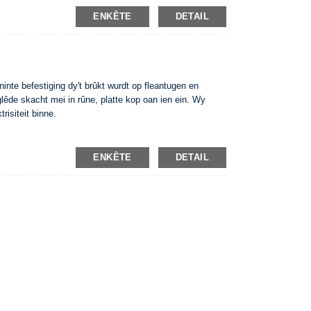
ENKÊTE
DETAIL
te befestiging dy't brûkt wurdt op fleantugen en
lêde skacht mei in rûne, platte kop oan ien ein. Wy
risiteit binne.
ENKÊTE
DETAIL