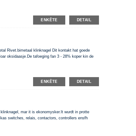
ENKÊTE
DETAIL
tal Rivet.bimetaal klinknagel Dit kontakt hat goede
 foar oksidaasje.De tafoeging fan 3 - 28% koper kin de
ENKÊTE
DETAIL
 klinknagel, mar it is ekonomysker.It wurdt in protte
as switches, relais, contactors, controllers ensfh