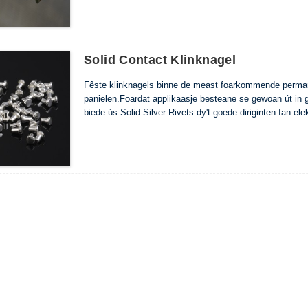
Solid Contact Klinknagel
Fêste klinknagels binne de meast foarkommende permanin
panielen.Foardat applikaasje besteane se gewoan út in g
biede ús Solid Silver Rivets dy't goede diriginten fan elekt