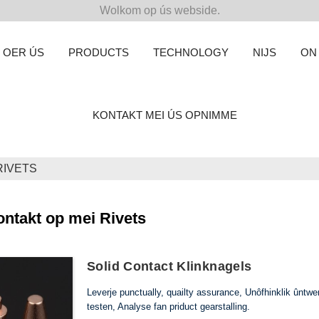
Wolkom op ús webside.
OER ÚS
PRODUCTS
TECHNOLOGY
NIJS
ON
KONTAKT MEI ÚS OPNIMME
RIVETS
ntakt op mei Rivets
Solid Contact Klinknagels
Leverje punctually, quailty assurance, Unôfhinklik ûntwe
testen, Analyse fan priduct gearstalling.