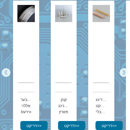
וועלדינג
קנק
זילבער
קאָנטאַקט
מאַשינינג
אַללוי
אַסעמבלי
פּאַרץ
ווירעס
>>
דריקט
>>
דריקט
>>
דריקט