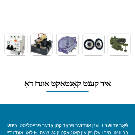
איר קענט קאָנטאַקט אונדז דאָ
פֿאַר ינקוועריז וועגן אונדזער פּראָדוקטן אָדער פּרייסליסט, ביטע
לאָזן אונדז דיין E- בריוו און מיר וועלן זיין אין קאָנטאַקט ין 24 שעה.