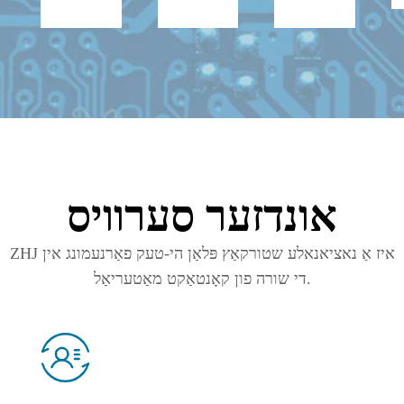
אונדזער סערוויס
ZHJ איז אַ נאציאנאלע שטורקאַץ פּלאַן הי-טעק פאַרנעמונג אין
די שורה פון קאָנטאַקט מאַטעריאַל.