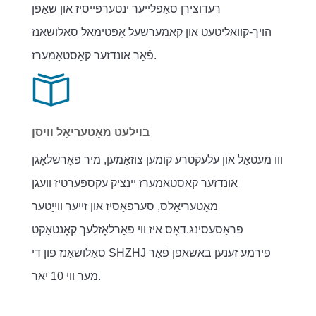
רעדוצירן סאַפּלייער ינטערפייסיז און שאַפֿן
הויך-קוואַליטעט און קאמערשעל אָפּטימאַל סאַלושאַנז
פֿאַר אונדזער קאַסטאַמערז.
בוילעט מאַטעריאַל וויסן
ווו מעטאַל און עלעקטרע קומען צוזאַמען, מיר פאָרשלאָגן
אונדזער קאַסטאַמערז יינציק עקספּערטיז וועגן
מאַטעריאַלס, סערפאַסיז און זייער ווייַטער
פּראַסעסינג.דאָס איז ווי פאַרלאָזלעך קאָנטאַקט
סאַלושאַנז פון די SHZHJ פירמע זענען באשאפן פֿאַר
מער ווי 10 יאר.