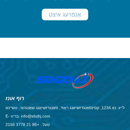
אָנפרעג איצט
רוף אונז
לייג: נאָ.1234, קסינסאָנגדזשיאַנג ראָוד, סאָנגדזשיאַנג שאַנגהאַי, טשיינאַ
E- בריוו: info@shzhj.com
טעל.: +86 21 3778 2156