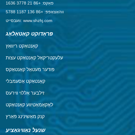
פאַקס: +86 21 3778 1636
ווהאַצאַפּפּ: +86 136 1187 5788
וועבסייט: www.shzhj.com
פּראָדוקט קאַטאַלאָג
קאָנטאַקט ריוואַץ
עלעקטריקאַל קאָנטאַקט עצות
פּודער מעטאַל קאַנטאַקס
קאָנטאַקט אַסעמבלי
זילבער אַללוי ווירעס
לאָקאָמאָטיווע קאָנטאַקט
קנק מאַשינינג פּאַרץ
שנעל נאַוויגאַציע