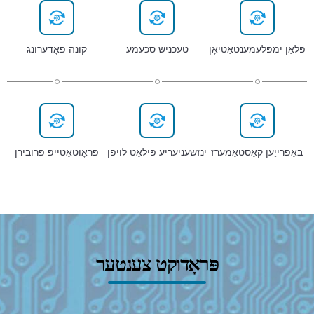
פּלאַן ימפּלעמענטאַטיאָן
טעכניש סכעמע
קונה פאָדערונג
באַפרייַען קאַסטאַמערז
ינזשעניעריע פּילאָט לויפן
פּראָוטאַטייפּ פּרובירן
פּראָדוקט צענטער