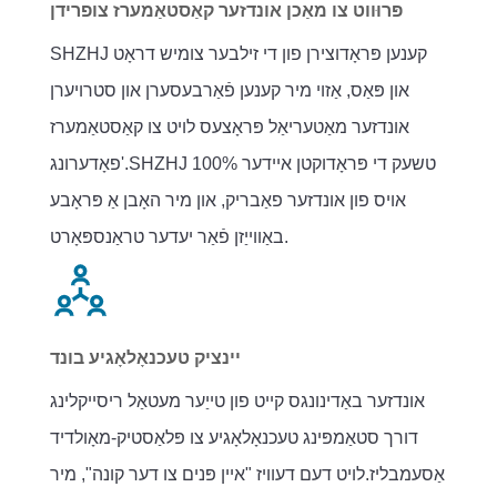
פּרוּווט צו מאַכן אונדזער קאַסטאַמערז צופרידן
SHZHJ קענען פּראָדוצירן פון די זילבער צומיש דראָט
און פּאַס, אַזוי מיר קענען פֿאַרבעסערן און סטרויערן
אונדזער מאַטעריאַל פּראָצעס לויט צו קאַסטאַמערז
'פאָדערונג.SHZHJ 100% טשעק די פּראָדוקטן איידער
אויס פון אונדזער פאַבריק, און מיר האָבן אַ פּראָבע
באַווייַזן פֿאַר יעדער טראַנספּאָרט.
יינציק טעכנאָלאָגיע בונד
אונדזער באַדינונגס קייט פון טייַער מעטאַל ריסייקלינג
דורך סטאַמפּינג טעכנאָלאָגיע צו פּלאַסטיק-מאָולדיד
אַסעמבליז.לויט דעם דעוויז "איין פּנים צו דער קונה", מיר