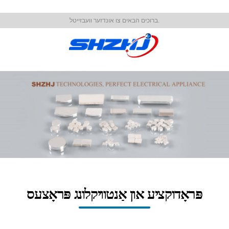
ברוכים הבאים צו אונדזער וועבזייטל.
פּראָדוקציע און אַנטוויקלונג פּראָצעס