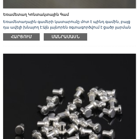
Եռամետաղ Կոնտակտային Գամ
Եռամետաղային գամերի կատարումը մոտ է պինդ գամին, բայց
դա ավելի խնայող է:Այն լայնորեն օգտագործվում է ցածր լարման
էլեկտրոնային սարքավորումներում:Օրինակ՝ անջատիչներ,
ՀԱՐՑՈՒՄ
ՄԱՆՐԱՄԱՍՆ
ռելեներ, կոնտակտորներ, կարգավորիչներ և այլն: