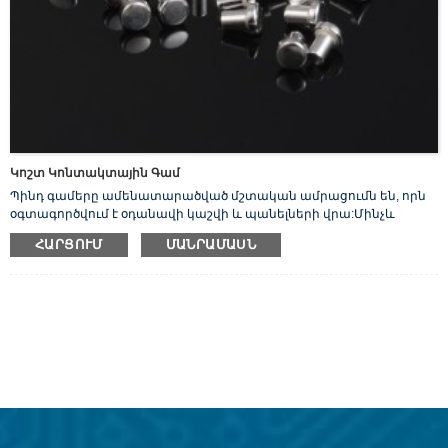
Կոշտ Կոնտակտային Գամ
Պինդ գամերը ամենատարածված մշտական ​​ամրացումն են, որն
օգտագործվում է օդանավի կաշվի և պանելների վրա:Մինչև
կիրառումը, դրանք բաղկացած են ուղղակի հարթ լիսեռից, որի մի
ՀԱՐՑՈՒՄ
ՄԱՆՐԱՄԱՍՆ
ծայրում կլոր, հարթ գլուխ է: