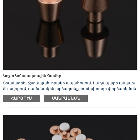
Կոշտ Կոնտակտային Գամեր
Տրամադրել ճշտապահ, որակի ապահովում, կաղապարի անկախ
ձևավորում, ժամանակին արձագանք, հաճախորդի փորձարկման
փոխարեն, արտադրանքի կազմի վերլուծություն:
ՀԱՐՑՈՒՄ
ՄԱՆՐԱՄԱՍՆ