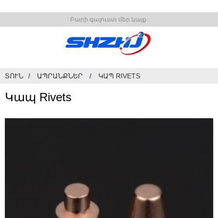
Բարի գալուստ մեր կայք:
ՏՈՒՆ
ԱՊՐԱՆՔՆԵՐ
ԿԱՊ RIVETS
Կապ Rivets