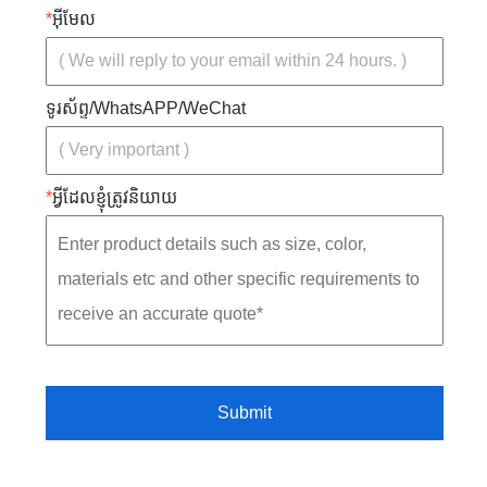
*
អ៊ីមែល
ទូរស័ព្ទ/WhatsAPP/WeChat
*
អ្វីដែលខ្ញុំត្រូវនិយាយ