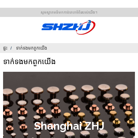
សូមស្វាគមន៍មកកាន់គេហទំព័ររបស់យើង។
ផ្ទះ
ទាក់ទង​មក​ពួក​យើង
ទាក់ទង​មក​ពួក​យើង
Shanghai ZHJ