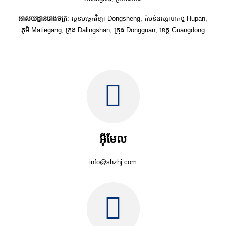
អាសយដ្ឋានរោងចក្រ
: សួនបច្ចេកវិទ្យា Dongsheng, តំបន់ឧស្សាហកម្ម Hupan,
ភូមិ Matiegang, ក្រុង Dalingshan, ក្រុង Dongguan, ខេត្ត Guangdong
អ៊ីមែល
info@shzhj.com