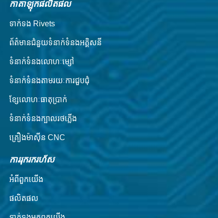
កាតាឡុកផលិតផល
ទាក់ទង Rivets
ព័ត៌មានជំនួយទំនាក់ទំនងអគ្គិសនី
ទំនាក់ទំនងលោហៈម្សៅ
ទំនាក់​ទំនង​តាម​រយៈ​ការ​ជួប​ជុំ
ខ្សែលោហៈធាតុប្រាក់
ទំនាក់ទំនងក្បាលរថភ្លើង
គ្រឿងម៉ាស៊ីន CNC
ការរុករករហ័ស
អំពី​ពួក​យើង
ផលិតផល
ទាក់ទង​មក​ពួក​យើង