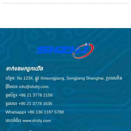
ទាក់ទង​មក​ពួក​យើង
បន្ថែម: No.1234, ផ្លូវ Xinsongjiang, Songjiang Shanghai, ប្រទេសចិន
អ៊ីមែល៖ info@shzhj.com
ទូរស័ព្ទ៖ +86 21 3778 2156
ទូរសារ៖ +86 21 3778 1636
Whatsapp៖ +86 136 1187 5788
គេហទំព័រ៖ www.shzhj.com