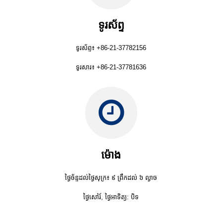
ទូរស័ព្ទ
ទូរស័ព្ទ៖ +86-21-37782156
ទូរសារ៖ +86-21-37781636
ម៉ោង
ថ្ងៃច័ន្ទដល់ថ្ងៃសុក្រ៖ ៩ ព្រឹកដល់ ៦ ល្ងាច
ថ្ងៃសៅរ៍, ថ្ងៃអាទិត្យ: បិទ