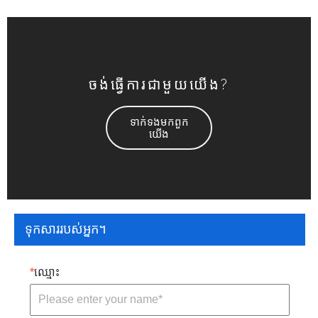
ចង់​ធ្វើ​ការ​ជាមួយ​យើង?
ទាក់ទង​មក​ពួក​
យើង
ទុកសាររបស់អ្នក។
*
ឈ្មោះ