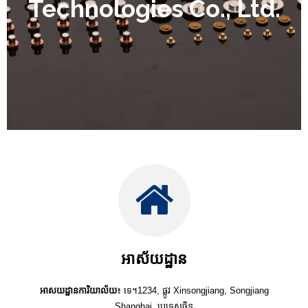
Technologies Co., Ltd.
អាស័យដ្ឋាន
អាសយដ្ឋានការិយាល័យ
៖ ទេ។1234, ផ្លូវ Xinsongjiang, Songjiang
Shanghai, ប្រទេសចិន