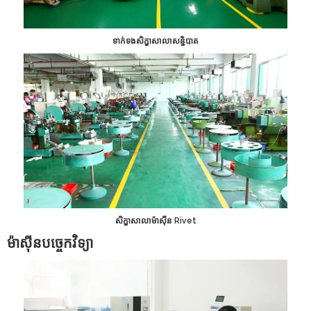
ទាក់ទងសិក្ខាសាលាសន្និបាត
សិក្ខាសាលាម៉ាស៊ីន Rivet
ម៉ាស៊ីនបច្ចេកវិទ្យា