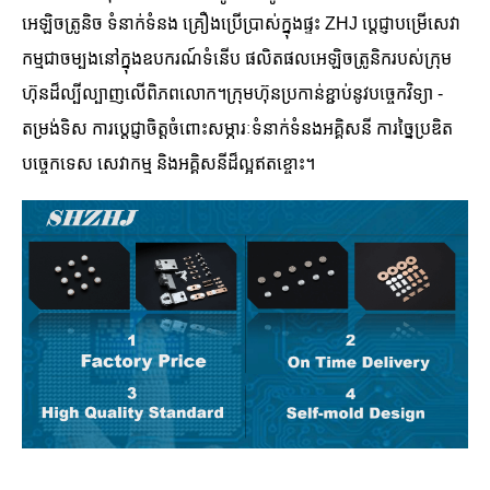
អេឡិចត្រូនិច ទំនាក់ទំនង គ្រឿងប្រើប្រាស់ក្នុងផ្ទះ ZHJ ប្តេជ្ញាបម្រើសេវា
កម្មជាចម្បងនៅក្នុងឧបករណ៍ទំនើប ផលិតផលអេឡិចត្រូនិករបស់ក្រុម
ហ៊ុនដ៏ល្បីល្បាញលើពិភពលោក។ក្រុមហ៊ុនប្រកាន់ខ្ជាប់នូវបច្ចេកវិទ្យា -
តម្រង់ទិស ការប្តេជ្ញាចិត្តចំពោះសម្ភារៈទំនាក់ទំនងអគ្គិសនី ការច្នៃប្រឌិត
បច្ចេកទេស សេវាកម្ម និងអគ្គិសនីដ៏ល្អឥតខ្ចោះ។