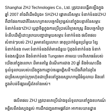
Shanghai ZHJ Technologies Co., Ltd. ត្រូវបានបង្កើតឡើងក្នុង
ឆ្នាំ 2007 តាំងពីដើមដំបូង៖ SHZHJ ផ្តោតលើសម្ភារៈទំនាក់ទំនង!ZHJ
គឺជាផែនការជាតិនៃសហគ្រាសបច្ចេកវិទ្យាខ្ពស់នៅក្នុងបន្ទាត់នៃសម្ភារៈ
ទំនាក់ទំនង។ZHJ ប្តេជ្ញាចិត្តក្នុងការប្រើប្រាស់វិទ្យាសាស្ត្រ និងបច្ចេកវិទ្យា
ទំនើបដើម្បីដោះស្រាយបញ្ហាជាមួយសម្ភារៈទំនាក់ទំនង ផលិតផល
សំខាន់ៗរបស់ ZHJ រួមមានខ្សែលោហៈធាតុប្រាក់ចំនួនប្រាំមួយ ខ្សែ
ទំនាក់ទំនង rivet ទំនាក់ទំនងព័ត៌មានជំនួយ ប៊ូតុងទំនាក់ទំនង ទំនាក់
ទំនងសន្និបាត និងទំនាក់ទំនង Tungsten តាមរយៈបទពិសោធន៍របស់
យើងនៅក្នុងលោហៈដ៏មានតម្លៃ ដំណើរការជាង 20 ឆ្នាំ និងចំណេះដឹង
ទូលំទូលាយរបស់យើងក្នុងការភ្ជាប់ចរន្តអគ្គិសនី។យើងគឺជាដៃគូនៃ
ជម្រើសសម្រាប់ក្រុមហ៊ុនជាច្រើននៅក្នុងឧស្សាហកម្មដ៏ធំទូលាយ និងនៅ
ក្នុងតំបន់ទីផ្សារស្ទើរតែទាំងអស់។
ផលិតផល ZHJ ត្រូវបានគេប្រើយ៉ាងទូលំទូលាយនៅក្នុងឧបករណ៍
អគ្គិសនីតង់ស្យុងខ្ពស់ ការដឹកជញ្ជូនតាមផ្លូវដែក អាកាសយានដ្ឋាន