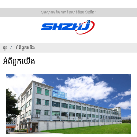
សូមស្វាគមន៍មកកាន់គេហទំព័ររបស់យើង។
ផ្ទះ
អំពី​ពួក​យើង
អំពី​ពួក​យើង