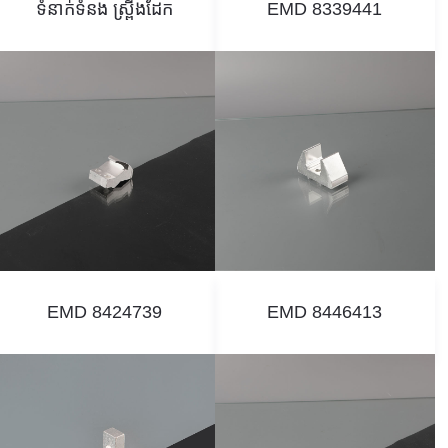
ទំនាក់ទំនង ស្ព្រីងដែក
EMD 8339441
EMD 8424739
EMD 8446413