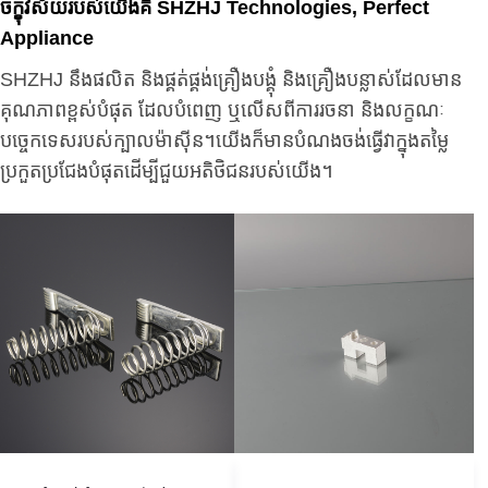
ចក្ខុវិស័យរបស់យើងគឺ SHZHJ Technologies, Perfect
Appliance
SHZHJ នឹងផលិត និងផ្គត់ផ្គង់គ្រឿងបង្គុំ និងគ្រឿងបន្លាស់ដែលមាន
គុណភាពខ្ពស់បំផុត ដែលបំពេញ ឬលើសពីការរចនា និងលក្ខណៈ
បច្ចេកទេសរបស់ក្បាលម៉ាស៊ីន។យើងក៏មានបំណងចង់ធ្វើវាក្នុងតម្លៃ
ប្រកួតប្រជែងបំផុតដើម្បីជួយអតិថិជនរបស់យើង។