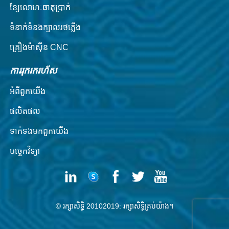
ខ្សែលោហៈធាតុប្រាក់
ទំនាក់ទំនងក្បាលរថភ្លើង
គ្រឿងម៉ាស៊ីន CNC
ការរុករករហ័ស
អំពី​ពួក​យើង
ផលិតផល
ទាក់ទង​មក​ពួក​យើង
បច្ចេកវិទ្យា
© រក្សាសិទ្ធិ 20102019: រក្សាសិទ្ធិគ្រប់យ៉ាង។