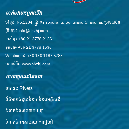
ទាក់ទង​មក​ពួក​យើង
បន្ថែម: No.1234, ផ្លូវ Xinsongjiang, Songjiang Shanghai, ប្រទេសចិន
អ៊ីមែល៖ info@shzhj.com
ទូរស័ព្ទ៖ +86 21 3778 2156
ទូរសារ៖ +86 21 3778 1636
Whatsapp៖ +86 136 1187 5788
គេហទំព័រ៖ www.shzhj.com
កាតាឡុកផលិតផល
ទាក់ទង Rivets
ព័ត៌មានជំនួយទំនាក់ទំនងអគ្គិសនី
ទំនាក់ទំនងលោហៈម្សៅ
ទំនាក់​ទំនង​តាម​រយៈ​ការ​ជួប​ជុំ