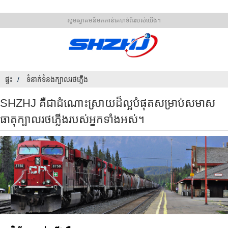
សូមស្វាគមន៍មកកាន់គេហទំព័ររបស់យើង។
ផ្ទះ
ទំនាក់ទំនងក្បាលរថភ្លើង
SHZHJ គឺជាដំណោះស្រាយដ៏ល្អបំផុតសម្រាប់សមាស
ធាតុក្បាលរថភ្លើងរបស់អ្នកទាំងអស់។