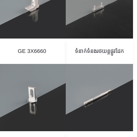
GE 3X6660
ទំនាក់ទំនងរថយន្តផ្លូវដែក