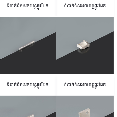
ទំនាក់ទំនងរថយន្តផ្លូវដែក
ទំនាក់ទំនងរថយន្តផ្លូវដែក
ទំនាក់ទំនងរថយន្តផ្លូវដែក
ទំនាក់ទំនងរថយន្តផ្លូវដែក