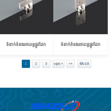
ទំនាក់ទំនងរថយន្តផ្លូវដែក
ទំនាក់ទំនងរថយន្តផ្លូវដែក
1
2
3
បន្ទាប់ >
>>
ទំព័រ 1/3