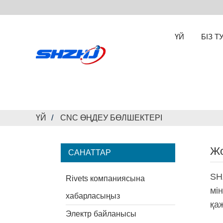
ҮЙ
БІЗ Т
ҮЙ
CNC ӨҢДЕУ БӨЛШЕКТЕРІ
Жо
САНАТТАР
SH
Rivets компаниясына
мі
хабарласыңыз
қа
Электр байланысы