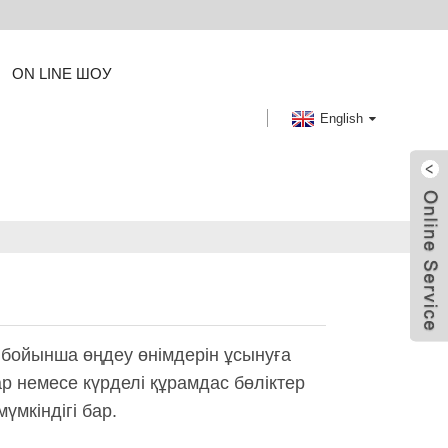
ON LINE ШОУ
English
 бойынша өңдеу өнімдерін ұсынуға
р немесе күрделі құрамдас бөліктер
үмкіндігі бар.