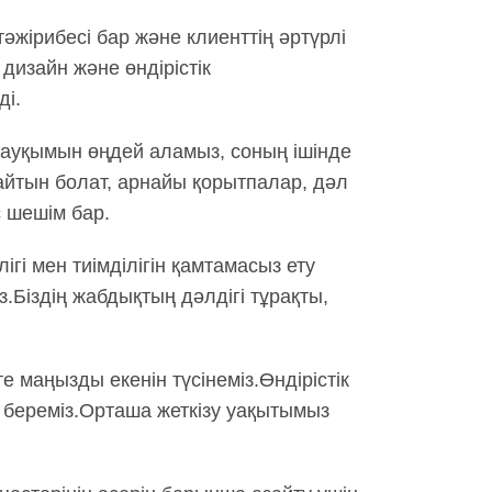
тәжірибесі бар және клиенттің әртүрлі
дизайн және өндірістік
ді.
ауқымын өңдей аламыз, соның ішінде
айтын болат, арнайы қорытпалар, дәл
с шешім бар.
ігі мен тиімділігін қамтамасыз ету
.Біздің жабдықтың дәлдігі тұрақты,
е маңызды екенін түсінеміз.Өндірістік
е береміз.Орташа жеткізу уақытымыз