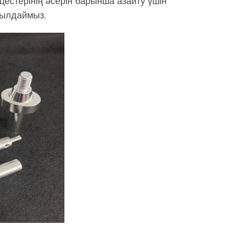
оцестерінің әсерін барынша азайту үшін
былдаймыз.