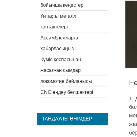
бойынша кеңестер
Ұнтақты металл
контактілері
Ассамблеяларға
хабарласыңыз
Күміс қоспасынан
жасалған сымдар
локомотив байланысы
Не
CNC өңдеу бөлшектері
1. 
бө
ме
ТАҢДАУЛЫ ӨНІМДЕР
жа
бер