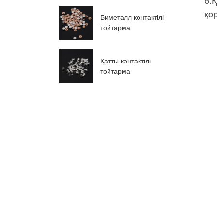
6.
қо
Биметалл контактілі
тойтарма
Қатты контактілі
тойтарма