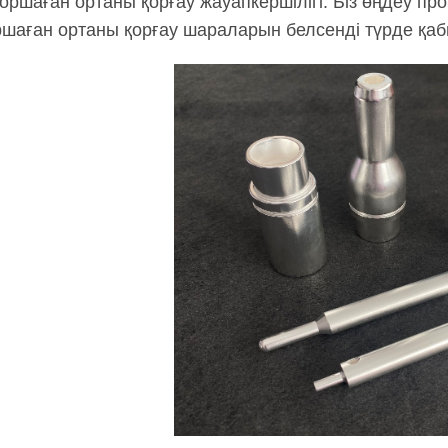
Қоршаған ортаны қорғау жауапкершілігі: Біз өңдеу пр
ршаған ортаны қорғау шараларын белсенді түрде қа