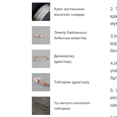
2.
Күміс қоспасынан
жасалған сымдар
қа
мүм
Электр байланысы
3.
бойынша кеңестер
қо
бо
Дәнекерлеу
құрастыру
4.И
үш
бұ
Тойтарма құрастыру
5.
ке
Үш металл контактілі
ша
тойтарма