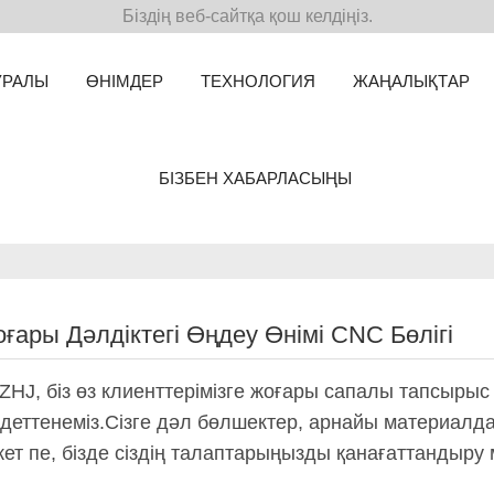
Біздің веб-сайтқа қош келдіңіз.
УРАЛЫ
ӨНІМДЕР
ТЕХНОЛОГИЯ
ЖАҢАЛЫҚТАР
БІЗБЕН ХАБАРЛАСЫҢЫ
ғары Дәлдіктегі Өңдеу Өнімі CNC Бөлігі
ZHJ, біз өз клиенттерімізге жоғары сапалы тапсырыс
ндеттенеміз.Сізге дәл бөлшектер, арнайы материалда
жет пе, бізде сіздің талаптарыңызды қанағаттандыру м