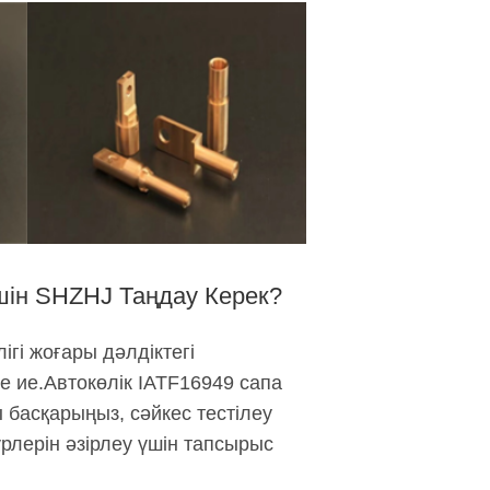
шін SHZHJ Таңдау Керек?
ігі жоғары дәлдіктегі
е ие.Автокөлік IATF16949 сапа
 басқарыңыз, сәйкес тестілеу
лерін әзірлеу үшін тапсырыс