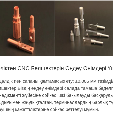
ліктен CNC Бөлшектерін Өңдеу Өнімдері Ү
Дәлдік пен сапаны қамтамасыз ету: ±0,005 мм төзімділ
лшектер.Біздің өңдеу өнімдері салада тамаша беделг
неджменті жүйесіне сәйкес ішкі бақылауды басқаруды
бдығымен жабдықталған, терминалдардың барлық түр
ушінің қажеттіліктеріне сәйкес реттелуі мүмкін.