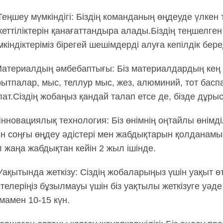
 Теңшеу мүмкіндігі: Біздің команданың өңдеуде үлкен 
жеттіліктерін қанағаттандыра алады.Біздің теңшелген 
кіндіктеріміз бірегей шешімдерді алуға кепілдік бере
Материалдың әмбебаптығы: Біз материалдардың кең 
рытпалар, мыс, теллур мыс, жез, алюминий, тот басп
лат.Сіздің жобаңыз қандай талап етсе де, бізде дұры
нновациялық технология: Біз өнімнің оңтайлы өнімділ
ін соңғы өңдеу әдістері мен жабдықтарын қолданамыз
л жаңа жабдықтан кейін 2 жыл ішінде.
 Уақытында жеткізу: Сіздің жобаларыңыз үшін уақыт өт
стелеріңіз бұзылмауы үшін біз уақтылы жеткізуге уәд
мамен 10-15 күн.