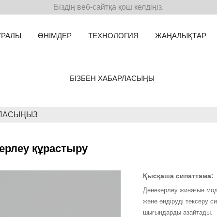
Біздің веб-сайтқа қош келдіңіз.
УРАЛЫ
ӨНІМДЕР
ТЕХНОЛОГИЯ
ЖАҢАЛЫҚТАР
БІЗБЕН ХАБАРЛАСЫҢЫ
РЛАСЫҢЫЗ
ерлеу құрастыру
Қысқаша сипаттама:
Дәнекерлеу жинағын моде
және өндіруді тексеру си
шығындарды азайтады.