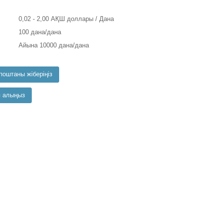
0,02 - 2,00 АҚШ доллары / Дана
100 дана/дана
Айына 10000 дана/дана
поштаны жіберіңіз
п алыңыз