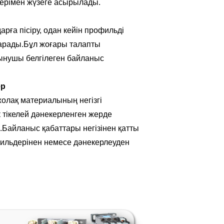
терімен жүзеге асырылады.
а пісіру, одан кейін профильді
ғарады.Бұл жоғары талапты
тынушы белгілеген байланыс
ер
 жолақ материалының негізгі
 тікелей дәнекерленген жерде
.Байланыс қабаттары негізінен қатты
фильдерінен немесе дәнекерлеуден