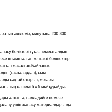
аратын әкелеміз, минутына 200-300
жанасу бөліктері тұтас немесе алдын
се штампталған контакті бөлшектері
икаттан жасалған.Байланыс
рден (таспалардан), сым
ттарды сақтай отырып, жоғары
ағының өлшемі 5 x 5 мм² құрайды.
ары алтынға, палладийге немесе
айдалану үшін жанасу материалдарында