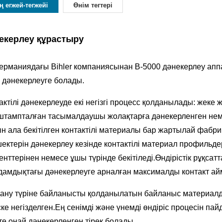
ң егжей-тегжейі
Өнім тегтері
екерлеу құрастыру
Германиядағы Bihler компаниясынан B-5000 дәнекерлеу апп
 дәнекерлеуге болады.
актілі дәнекерлеуде екі негізгі процесс қолданылады: жеке 
штампталған тасымалдаушы жолақтарға дәнекерленген неме
н ала бекітілген контактілі материалы бар жартылай фабр
ектерін дәнекерлеу кезінде контактілі материал профильде
енттерінен немесе ұшы түрінде бекітіледі.Өндірістік рұқса
амдықтағы дәнекерлеуге арналған максималды контакт айм
ану түріне байланысты қолданылатын байланыс материалд
ске негізделген.Ең сенімді және үнемді өндіріс процесін п
те оңай дәнекерленген тірек болады.