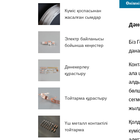
Өнімні
Күміс қоспасынан
жасалған сымдар
Дән
Электр байланысы
Біз 
бойынша кеңестер
дана
Конт
Дәнекерлеу
ала 
құрастыру
алды
бөлш
Тойтарма құрастыру
сегм
жылд
Қолд
Үш металл контактілі
тойтарма
күмі
әдет