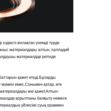
үздіксіз жолақтан үнемді түрде
ланыс материалдары алтын, палладий
малдаушы материалдар ретінде
аттарын қажет етеді.Бұларды
 мүмкін емес.Сонымен қатар, өте
материалдары жиі қажет.Алтын-
ериалдар қорытпаны балқыту немесе
атериалдың үйлесімі суық ораммен