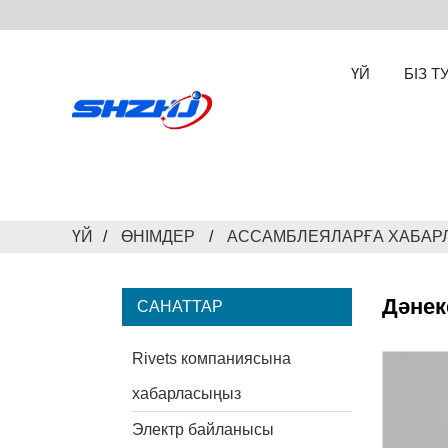
ҮЙ
БІЗ Т
ҮЙ
ӨНІМДЕР
АССАМБЛЕЯЛАРҒА ХАБА
Дәнек
САНАТТАР
Rivets компаниясына
хабарласыңыз
Электр байланысы