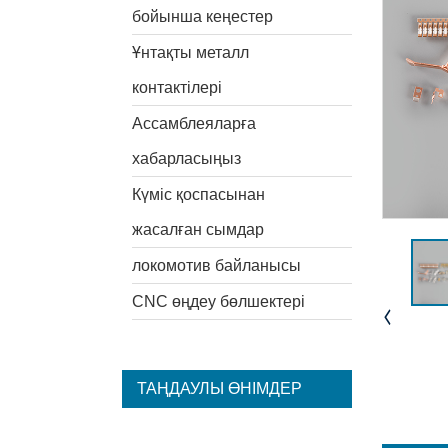
бойынша кеңестер
Ұнтақты металл
контактілері
Ассамблеяларға
хабарласыңыз
Күміс қоспасынан
жасалған сымдар
локомотив байланысы
CNC өңдеу бөлшектері
ТАҢДАУЛЫ ӨНІМДЕР