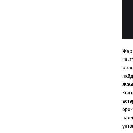
Жарт
шыға
және
пай
Жаб
Көпт
аста
ерек
палл
ұнта