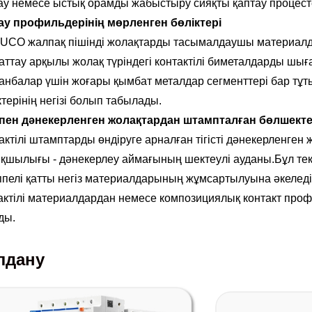
ау немесе ыстық орамды жабыстыру сияқты қаптау процес
ay профильдерінің мөрленген бөліктері
CO жалпақ пішінді жолақтарды тасымалдаушы материалдарғ
аттау арқылы жолақ түріндегі контактілі биметалдарды шы
анбалар үшін жоғары қымбат металдар сегменттері бар тұ
ктерінің негізі болып табылады.
спен дәнекерленген жолақтардан штампталған бөлшект
актілі штамптарды өндіруге арналған тігісті дәнекерленген
қшылығы - дәнекерлеу аймағының шектеулі ауданы.Бұл тек
ппелі қатты негіз материалдарының жұмсартылуына әкеледі
актілі материалдардан немесе композициялық контакт про
ды.
лдану