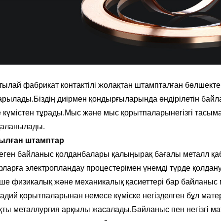
ылай фабрикат контактілі жолақтан штампталған бөлшектер 
рылады.Біздің диірмен қондырғыларында өндірілетін бай
 күмістен тұрады.Мыс және мыс қорытпалары
негізгі тасы
даланылады.
ылған штамптар
еген байланыс қолданбалары қалыңырақ бағалы металл қаб
рларға электропландау процестерімен үнемді түрде қолдану
ше физикалық және механикалық қасиеттері бар байланыс 
адий қорытпаларынан немесе күміске негізделген бұл мат
қты металлургия арқылы жасалады.Байланыс пен негізгі м