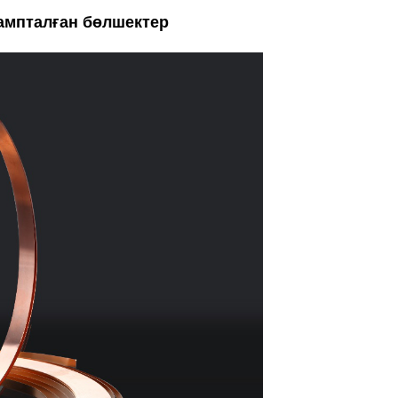
ампталған бөлшектер