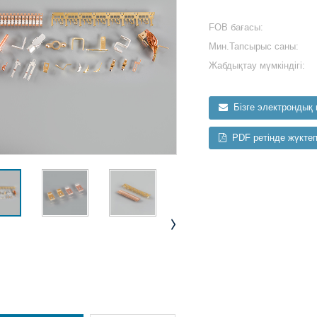
FOB бағасы:
Мин.Тапсырыс саны:
Жабдықтау мүмкіндігі:
Бізге электрондық 
PDF ретінде жүкте