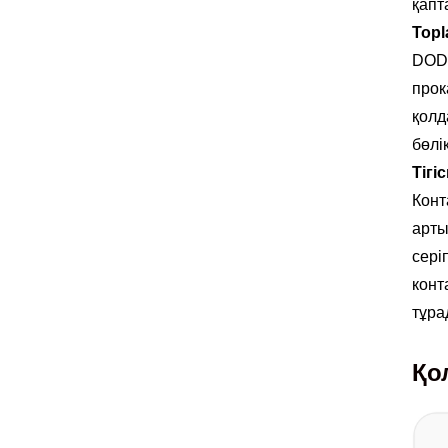
қапт
Topl
DODU
прок
қолд
бөлі
Тігі
Конт
арты
сері
конт
тұра
Қо