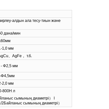
ирлеу-алдын ала тесу-тиын және
50 дана/мин
≤60мм
1-1,0 мм
gCu、AgFe， т.б.
 - Φ2,5 мм
-Φ4,5мм
2-2,0 мм
0-800Н л
йланыс сымының диаметрі） l
1/2Байланыс сымының диаметрі）