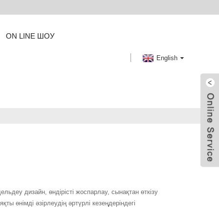
ON LINE ШОУ
English
льдеу дизайн, өндірісті жоспарлау, сынақтан өткізу
яқты өнімді әзірлеудің әртүрлі кезеңдеріндегі