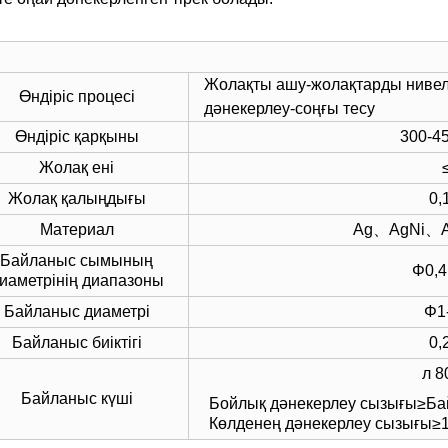
Жолақты ашу-жолақтарды нивел
Өндіріс процесі
дәнекерлеу-соңғы тесу
Өндіріс қарқыны
300-4
Жолақ ені
Жолақ қалыңдығы
0,
Материал
Ag、AgNi、A
Байланыс сымының
Φ0,4
иаметрінің диапазоны
Байланыс диаметрі
Φ1
Байланыс биіктігі
0,
л 8
Байланыс күші
Бойлық дәнекерлеу сызығы≥Ба
Көлденең дәнекерлеу сызығы≥