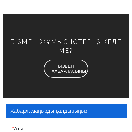
БІЗМЕН ЖҰМЫС ІСТЕГІҢІЗ КЕЛЕ
МЕ?
БІЗБЕН
ХАБАРЛАСЫҢЫ
Хабарламаңызды қалдырыңыз
*
Аты