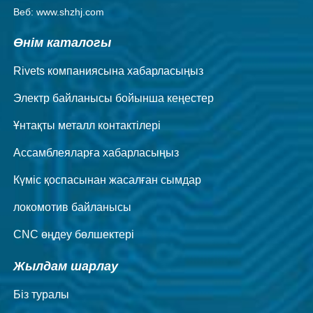
Веб: www.shzhj.com
Өнім каталогы
Rivets компаниясына хабарласыңыз
Электр байланысы бойынша кеңестер
Ұнтақты металл контактілері
Ассамблеяларға хабарласыңыз
Күміс қоспасынан жасалған сымдар
локомотив байланысы
CNC өңдеу бөлшектері
Жылдам шарлау
Біз туралы