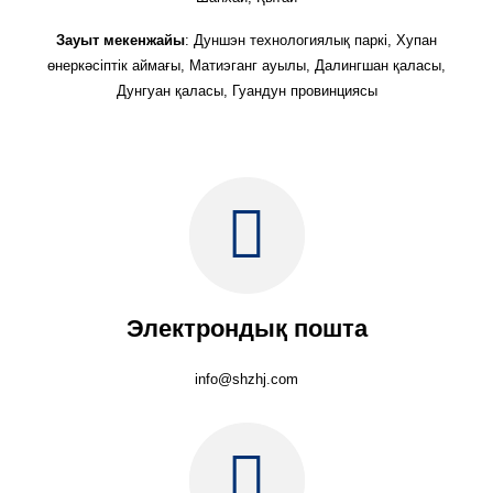
Зауыт мекенжайы
: Дуншэн технологиялық паркі, Хупан
өнеркәсіптік аймағы, Матиэганг ауылы, Далингшан қаласы,
Дунгуан қаласы, Гуандун провинциясы
Электрондық пошта
info@shzhj.com