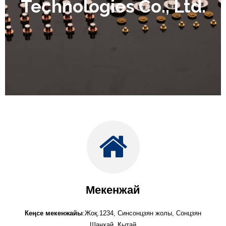
Technologies Co., Ltd.
Мекенжай
Кеңсе мекенжайы
:Жоқ.1234, Синсонцзян жолы, Сонцзян
Шанхай, Қытай