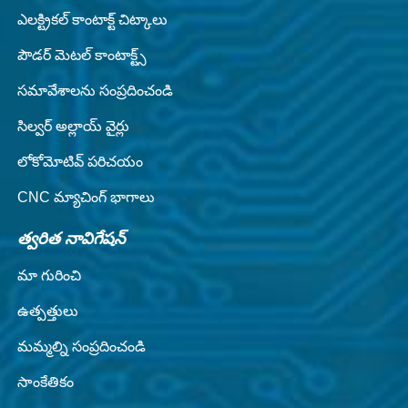
ఎలక్ట్రికల్ కాంటాక్ట్ చిట్కాలు
పౌడర్ మెటల్ కాంటాక్ట్స్
సమావేశాలను సంప్రదించండి
సిల్వర్ అల్లాయ్ వైర్లు
లోకోమోటివ్ పరిచయం
CNC మ్యాచింగ్ భాగాలు
త్వరిత నావిగేషన్
మా గురించి
ఉత్పత్తులు
మమ్మల్ని సంప్రదించండి
సాంకేతికం