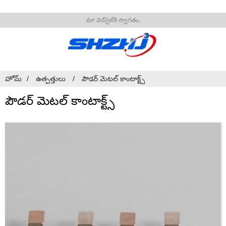
మా వెబ్‌సైట్‌కి స్వాగతం.
హోమ్
ఉత్పత్తులు
పౌడర్ మెటల్ కాంటాక్ట్స్
పౌడర్ మెటల్ కాంటాక్ట్స్