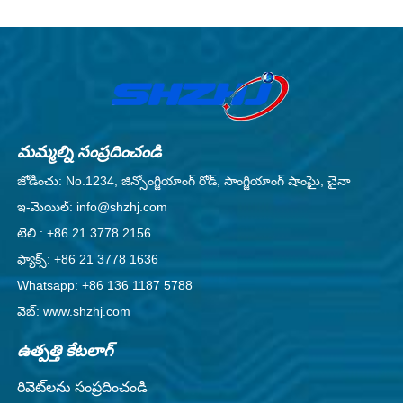
మమ్మల్ని సంప్రదించండి
జోడించు: No.1234, జిన్సోంగ్జియాంగ్ రోడ్, సాంగ్జియాంగ్ షాంఘై, చైనా
ఇ-మెయిల్: info@shzhj.com
టెలి.: +86 21 3778 2156
ఫ్యాక్స్: +86 21 3778 1636
Whatsapp: +86 136 1187 5788
వెబ్: www.shzhj.com
ఉత్పత్తి కేటలాగ్
రివెట్‌లను సంప్రదించండి