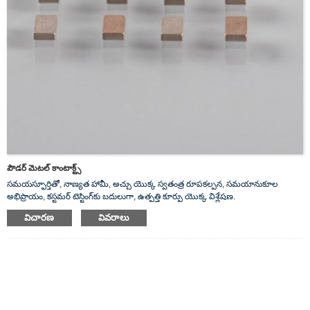
పౌడర్ మెటల్ కాంటాక్ట్స్
సమయస్ఫూర్తితో, నాణ్యత హామీ, అచ్చు యొక్క స్వతంత్ర రూపకల్పన, సమయానుకూల
అభిప్రాయం, కస్టమర్ టెస్టింగ్‌కు బదులుగా, ఉత్పత్తి కూర్పు యొక్క విశ్లేషణ.
విచారణ
వివరాలు