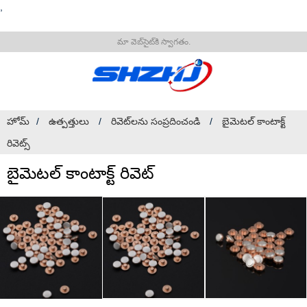
,
మా వెబ్‌సైట్‌కి స్వాగతం.
హోమ్
ఉత్పత్తులు
రివెట్‌లను సంప్రదించండి
బైమెటల్ కాంటాక్ట్
రివెట్స్
బైమెటల్ కాంటాక్ట్ రివెట్