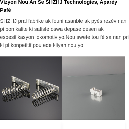
Vizyon Nou An Se SHZHJ Technologies, Aparèy
Pafè
SHZHJ pral fabrike ak founi asanble ak pyès rezèv nan
pi bon kalite ki satisfè oswa depase desen ak
espesifikasyon lokomotiv yo.Nou swete tou fè sa nan pri
ki pi konpetitif pou ede kliyan nou yo