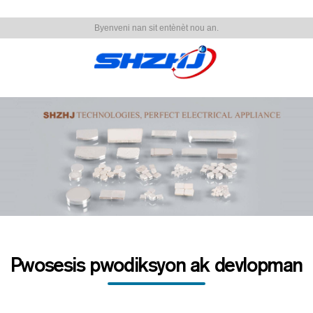
Byenveni nan sit entènèt nou an.
Pwosesis pwodiksyon ak devlopman