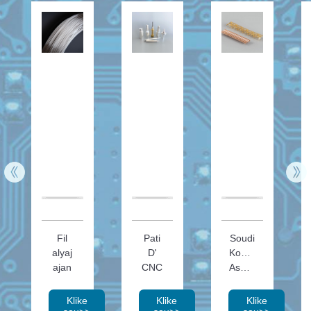
Fil
Pati
Soudi
alyaj
D'
Kontak
ajan
CNC
Asanble
Klike
Klike
Klike