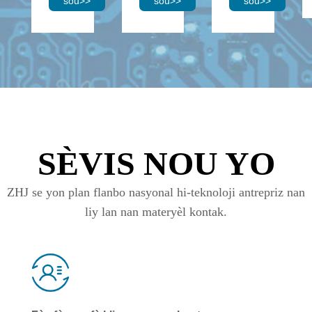
sou
>>
sou
>>
sou
>>
SÈVIS NOU YO
ZHJ se yon plan flanbo nasyonal hi-teknoloji antrepriz nan
liy lan nan materyèl kontak.