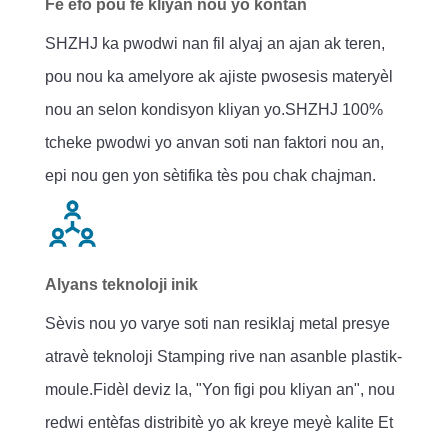
Fè efò pou fè kliyan nou yo kontan
SHZHJ ka pwodwi nan fil alyaj an ajan ak teren,
pou nou ka amelyore ak ajiste pwosesis materyèl
nou an selon kondisyon kliyan yo.SHZHJ 100%
tcheke pwodwi yo anvan soti nan faktori nou an,
epi nou gen yon sètifika tès pou chak chajman.
Alyans teknoloji inik
Sèvis nou yo varye soti nan resiklaj metal presye
atravè teknoloji Stamping rive nan asanble plastik-
moule.Fidèl deviz la, "Yon figi pou kliyan an", nou
redwi entèfas distribitè yo ak kreye meyè kalite Et