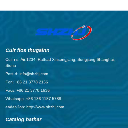
Cuir fios thugainn
Cuir ris: Àir.1234, Rathad Xinsongjiang, Songjiang Shanghai,
Sìona
Post-d: info@shzhj.com
Fòn: +86 21 3778 2156
Facs: +86 21 3778 1636
Whatsapp: +86 136 1187 5788
eadar-lìon: http://www.shzhj.com
Catalog bathar