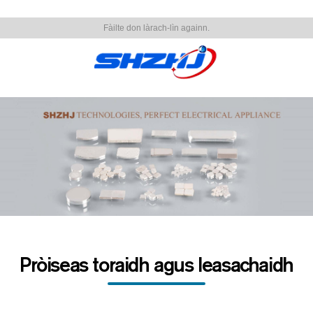
Fàilte don làrach-lìn againn.
Pròiseas toraidh agus leasachaidh