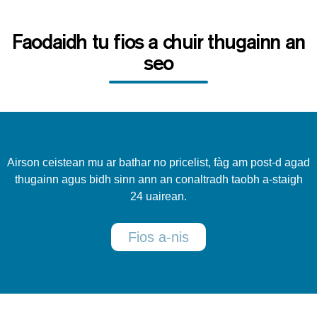
Faodaidh tu fios a chuir thugainn an
seo
Airson ceistean mu ar bathar no pricelist, fàg am post-d agad
thugainn agus bidh sinn ann an conaltradh taobh a-staigh
24 uairean.
Fios a-nis