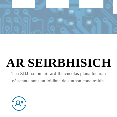
AR SEIRBHISICH
Tha ZHJ na iomairt àrd-theicneòlas plana lòchran
nàiseanta anns an loidhne de stuthan conaltraidh.