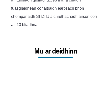
an tuilleadh giollachd.Seo mar a chaidh
fuasglaidhean conaltraidh earbsach bhon
chompanaidh SHZHJ a chruthachadh airson còrr
air 10 bliadhna.
Mu ar deidhinn