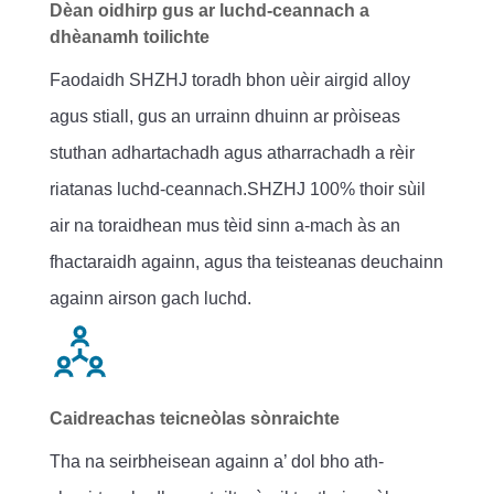
Dèan oidhirp gus ar luchd-ceannach a
dhèanamh toilichte
Faodaidh SHZHJ toradh bhon uèir airgid alloy
agus stiall, gus an urrainn dhuinn ar pròiseas
stuthan adhartachadh agus atharrachadh a rèir
riatanas luchd-ceannach.SHZHJ 100% thoir sùil
air na toraidhean mus tèid sinn a-mach às an
fhactaraidh againn, agus tha teisteanas deuchainn
againn airson gach luchd.
Caidreachas teicneòlas sònraichte
Tha na seirbheisean againn a’ dol bho ath-