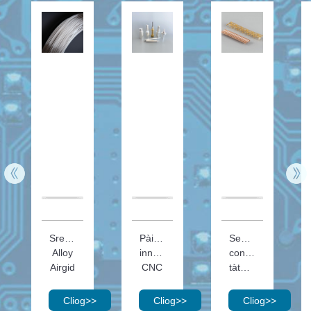
Sreangan
Pàirtean
Seanadh
Alloy
inneal
conaltraidh
Airgid
CNC
tàthaidh
Cliog
>>
Cliog
>>
Cliog
>>