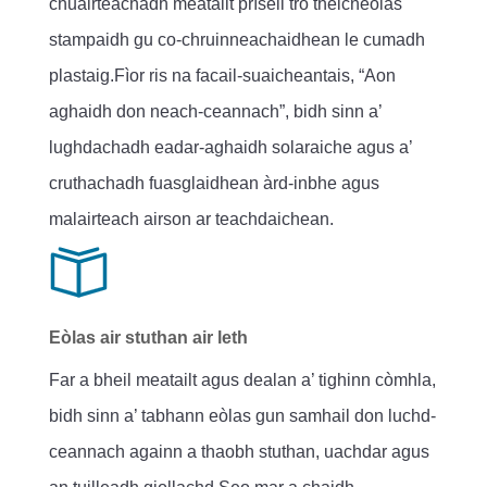
chuairteachadh meatailt prìseil tro theicneòlas
stampaidh gu co-chruinneachaidhean le cumadh
plastaig.Fìor ris na facail-suaicheantais, “Aon
aghaidh don neach-ceannach”, bidh sinn a’
lughdachadh eadar-aghaidh solaraiche agus a’
cruthachadh fuasglaidhean àrd-inbhe agus
malairteach airson ar teachdaichean.
Eòlas air stuthan air leth
Far a bheil meatailt agus dealan a’ tighinn còmhla,
bidh sinn a’ tabhann eòlas gun samhail don luchd-
ceannach againn a thaobh stuthan, uachdar agus