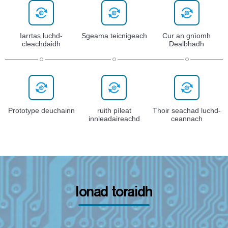
Iarrtas luchd-
Sgeama teicnigeach
Cur an gnìomh
cleachdaidh
Dealbhadh
Prototype deuchainn
ruith pìleat
Thoir seachad luchd-
innleadaireachd
ceannach
Ionad toraidh