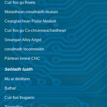
Cuir fios gu Rivets
Molaidhean conaltraidh dealain
Ceanglaichean Pùdar Meatailt
Cuir fios gu Co-chruinneachaidhean
Sreangan Alloy Airgid
conaltradh locomotaibh
Pàirtean inneal CNC
Seòladh luath
Mu ar deidhinn
Bathar
Cuir fios thugainn
Teicneòlas