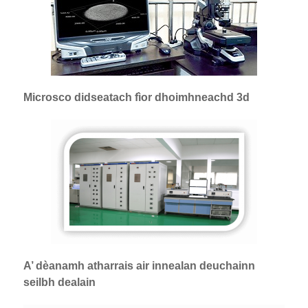
Microsco didseatach fìor dhoimhneachd 3d
A’ dèanamh atharrais air innealan deuchainn
seilbh dealain