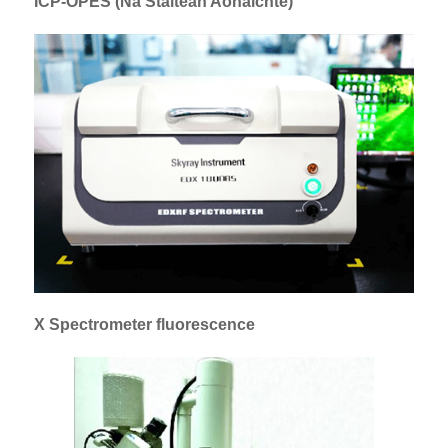
ICP-OPES (Na Stàitean Aonaichte)
X Spectrometer fluorescence