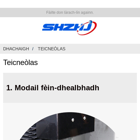
Fàilte don làrach-lìn againn.
DHACHAIGH
TEICNEÒLAS
Teicneòlas
1. Modail fèin-dhealbhadh