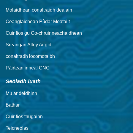
Molaidhean conaltraidh dealain
Ceanglaichean Pùdar Meatailt
Cuir fios gu Co-chruinneachaidhean
Sreangan Alloy Airgid
conaltradh locomotaibh
Pàirtean inneal CNC
Seòladh luath
Mu ar deidhinn
Bathar
Cuir fios thugainn
Teicneòlas