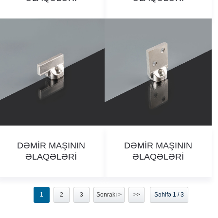
DƏMİR MAŞININ
DƏMİR MAŞININ
ƏLAQƏLƏRİ
ƏLAQƏLƏRİ
1
2
3
Sonrakı >
>>
Səhifə 1 / 3