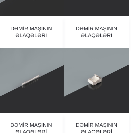
DƏMİR MAŞININ
DƏMİR MAŞININ
ƏLAQƏLƏRİ
ƏLAQƏLƏRİ
DƏMİR MAŞININ
DƏMİR MAŞININ
ƏLAQƏLƏRİ
ƏLAQƏLƏRİ