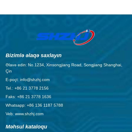
Bizimlə əlaqə saxlayın
Əlavə edin: No.1234, Xinsongjiang Road, Songjiang Shanghai,
Çin
E-poçt: info@shzhj.com
Tel.: +86 21 3778 2156
Faks: +86 21 3778 1636
Whatsapp: +86 136 1187 5788
Veb: www.shzhj.com
Məhsul kataloqu