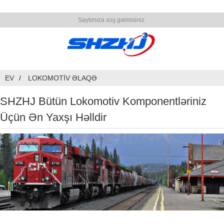
Saytımıza xoş gəlmisiniz.
EV
LOKOMOTIV ƏLAQƏ
SHZHJ Bütün Lokomotiv Komponentləriniz
Üçün Ən Yaxşı Həlldir