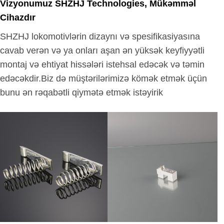
Vizyonumuz SHZHJ Technologies, Mükəmməl
Cihazdır
SHZHJ lokomotivlərin dizaynı və spesifikasiyasına
cavab verən və ya onları aşan ən yüksək keyfiyyətli
montaj və ehtiyat hissələri istehsal edəcək və təmin
edəcəkdir.Biz də müştərilərimizə kömək etmək üçün
bunu ən rəqabətli qiymətə etmək istəyirik