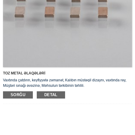
TOZ METAL ƏLAQƏLƏRİ
Vaxtında çatdırın, keyfiyyətə zəmanət, Kalıbın müstəqil dizaynı, vaxtında rəy,
Müştəri sınağı əvəzinə, Məhsulun tərkibinin təhlili.
SORĞU
DETAL