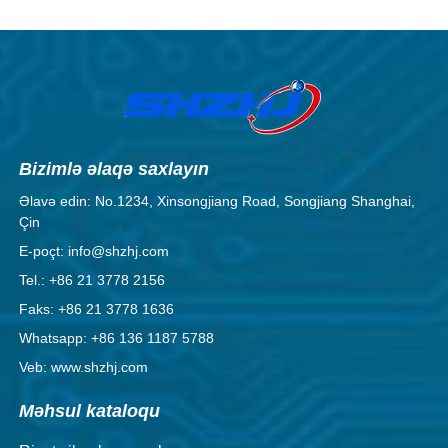
Bizimlə əlaqə saxlayın
Əlavə edin: No.1234, Xinsongjiang Road, Songjiang Shanghai,
Çin
E-poçt: info@shzhj.com
Tel.: +86 21 3778 2156
Faks: +86 21 3778 1636
Whatsapp: +86 136 1187 5788
Veb: www.shzhj.com
Məhsul kataloqu