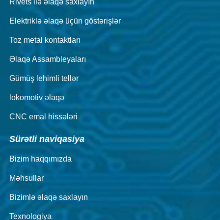
Rivets ilə əlaqə saxlayın
Elektriklə əlaqə üçün göstərişlər
Toz metal kontaktları
Əlaqə Assambleyaları
Gümüş lehimli tellər
lokomotiv əlaqə
CNC emal hissələri
Sürətli naviqasiya
Bizim haqqımızda
Məhsullar
Bizimlə əlaqə saxlayın
Texnologiya