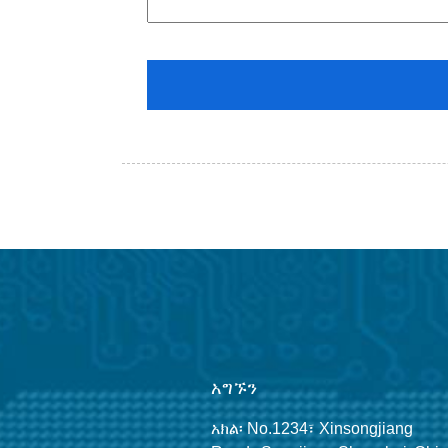
አግኙን
አክል፡ No.1234፣ Xinsongjiang