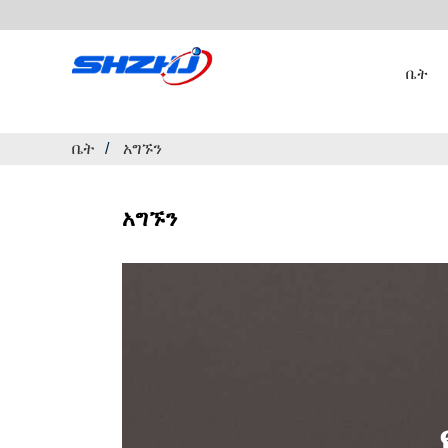
ቤት
ቤት
አግኙን
አግኙን