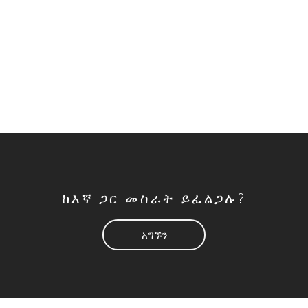
ከእኛ ጋር መስራት ይፈልጋሉ?
አግኙን