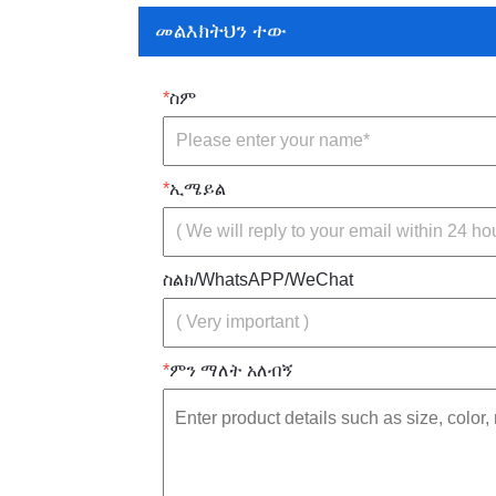
መልእክትህን ተው
*
ስም
*
ኢሜይል
ስልክ/WhatsAPP/WeChat
*
ምን ማለት አለብኝ