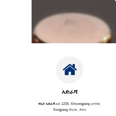
አድራሻ
የቢሮ አድራሻ
:አይ.1234, Xinsongjiang መንገድ,
Songjiang ሻንጋይ, ቻይና