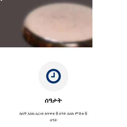
ሰዓታት
ከሰኞ እስከ አርብ፡ ከጥዋቱ 9 ሰዓት እስከ ምሽቱ 6
ሰዓት