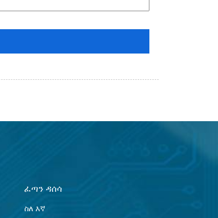
ፈጣን ዳሰሳ
ስለ እኛ