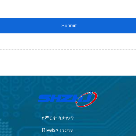
የምርት ካታሎግ
Rivetsን ያነጋግሩ