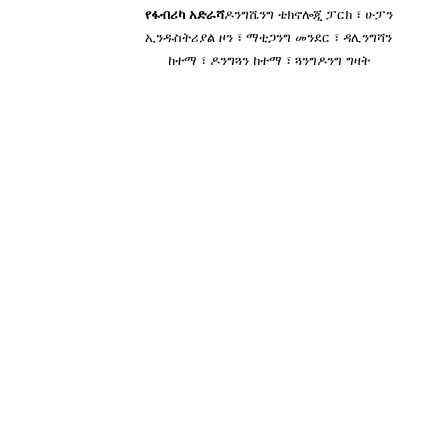
የፋብሪካ አድራሻ
ዶንግሼንግ ቴክኖሎጂ ፓርክ ፣ ሁፓን
ኢንዱስትሪያል ዞን ፣ ማቲጋንግ መንደር ፣ ዳሊንግሻን
ከተማ ፣ ዶንግጓን ከተማ ፣ ጓንግዶንግ ግዛት