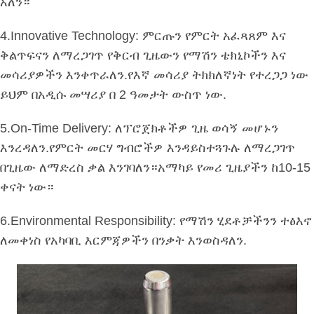
አለን።
4.Innovative Technology: ምርጡን የምርት አፈጻጸም እና
ቅልጥፍናን ለማረጋገጥ የቅርብ ጊዜውን የማሽን ቴክኒኮችን እና
መሳሪያዎችን እንቀጥራለን.የእኛ መሳሪያ ትክክለኛነት የተረጋጋ ነው
ይህም በአዲሱ መሣሪያ በ 2 ዓመታት ውስጥ ነው.
5.On-Time Delivery: ለፕሮጀክቶችዎ ጊዜ ወሳኝ መሆኑን
እንረዳለን.የምርት መርሃ ግብሮችዎ እንዳይስተጓጉሉ ለማረጋገጥ
በጊዜው ለማድረስ ቃል እንገባለን።አማካይ የመሪ ጊዜያችን ከ10-15
ቀናት ነው።
6.Environmental Responsibility: የማሽን ሂደቶቻችንን ተፅእኖ
ለመቀነስ የአካባቢ እርምጃዎችን በንቃት እንወስዳለን.