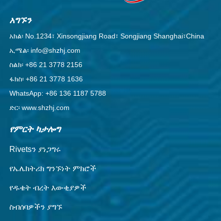
አግኙን
አክል፡ No.1234፣ Xinsongjiang Road፣ Songjiang Shanghai፣China
ኢሜል፡ info@shzhj.com
ስልክ፡ +86 21 3778 2156
ፋክስ፡ +86 21 3778 1636
WhatsApp: +86 136 1187 5788
ድር፡ www.shzhj.com
የምርት ካታሎግ
Rivetsን ያነጋግሩ
የኤሌክትሪክ ግንኙነት ምክሮች
የዱቄት ብረት እውቂያዎች
ስብሰባዎችን ያግኙ