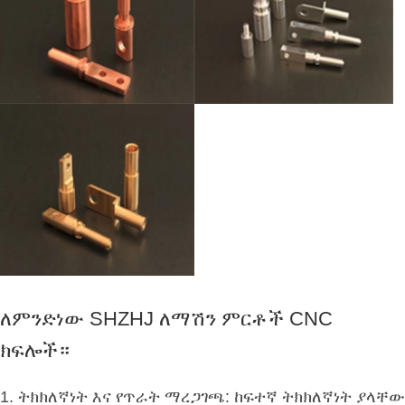
ለምንድነው SHZHJ ለማሽን ምርቶች CNC
ክፍሎች።
1. ትክክለኛነት እና የጥራት ማረጋገጫ: ከፍተኛ ትክክለኛነት ያላቸው