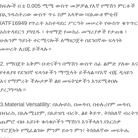
ክፍሎች በ ± 0.005 ሚሜ ውስጥ መቻቻል.የእኛ የማሽን ምርቶች
በኢንዱስትሪው ውስጥ ጥሩ ስም አላቸው።በአውቶሞቲቭ
IATF16949 የጥራት አስተዳደር ሥርዓት መሠረት የውስጥ ቁጥጥር
አስተዳደርን ያካሂዱ ፣ ተዛማጅ የሙከራ መሣሪያዎች የታጠቁ ፣
ሁሉንም ዓይነት ተርሚናሎች ለማዘጋጀት በደንበኛው ፍላጎት
መሠረት ሊበጁ ይችላሉ።
2. የማበጀት አቅም፡ ቡድናችን በማሽን ውስጥ ሰፊ ልምድ ያለው እና
የተለያዩ የደንበኛ ፍላጎቶችን ማሟላት ይችላል።የእኛ ብጁ ዲዛይን
እና የማምረት ችሎታዎች ልዩ መፍትሄዎችን እንደሚቀበሉ
ያረጋግጣሉ።
3.Material Versatility: በአሎይስ, በመዳብ, በቴሉሪየም መዳብ,
በብራስ, በአሉሚኒየም, በአይዝጌ ብረት, ልዩ ቅይጥ, ትክክለኛ ብረትን
ጨምሮ ብዙ አይነት ቁሳቁሶችን ማሽነን እንችላለን.የእርስዎ
ፕሮጀክት የሚፈልገው ምንም ይሁን ምን፣ ትክክለኛው መፍትሔ