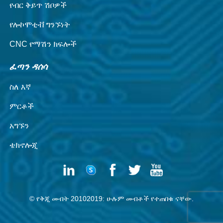
የብር ቅይጥ ሽቦዎች
የሎኮሞቲቭ ግንኙነት
CNC የማሽን ክፍሎች
ፈጣን ዳሰሳ
ስለ እኛ
ምርቶች
አግኙን
ቴክኖሎጂ
© የቅጂ መብት 20102019: ሁሉም መብቶች የተጠበቁ ናቸው.