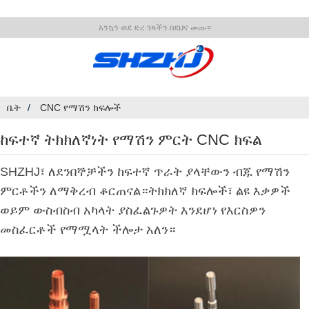
እንኳን ወደ ድረ ገጻችን በደህና መጡ።
ቤት
CNC የማሽን ክፍሎች
ከፍተኛ ትክክለኛነት የማሽን ምርት CNC ክፍል
SHZHJ፣ ለደንበኞቻችን ከፍተኛ ጥራት ያላቸውን ብጁ የማሽን
ምርቶችን ለማቅረብ ቆርጠናል።ትክክለኛ ክፍሎች፣ ልዩ እቃዎች
ወይም ውስብስብ አካላት ያስፈልጉዎት እንደሆነ የእርስዎን
መስፈርቶች የማሟላት ችሎታ አለን።