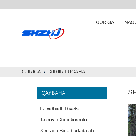
GURIGA
NAG
GURIGA
XIRIIR LUGAHA
SH
QAYBAHA
La xidhiidh Rivets
Talooyin Xiriir koronto
Xiriirada Birta budada ah