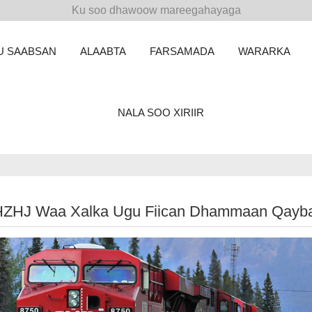
Ku soo dhawoow mareegahayaga
U SAABSAN
ALAABTA
FARSAMADA
WARARKA
NALA SOO XIRIIR
ZHJ Waa Xalka Ugu Fiican Dhammaan Qayb