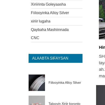
Xiriirinta Goleyaasha
Fiilooyinka Alloy Silver
xiriir lugaha
Qaybaha Mashiinnada
CNC
Hi
SHZ
ALAABTA SIFAYSAN
ta
ah.
ma
Fiilooyinka Alloy Silver
Talooyin Xiriir koronto