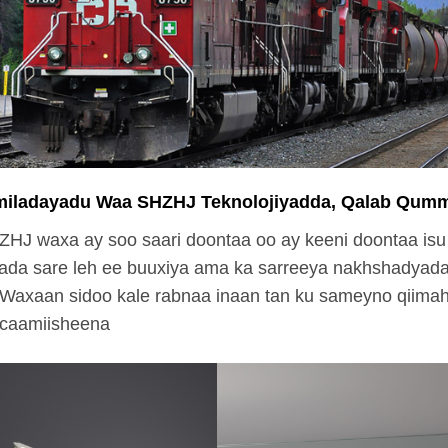
miladayadu Waa SHZHJ Teknolojiyadda, Qalab Qum
HJ waxa ay soo saari doontaa oo ay keeni doontaa isu
yada sare leh ee buuxiya ama ka sarreeya nakhshadyad
Waxaan sidoo kale rabnaa inaan tan ku sameyno qiimah
caamiisheena