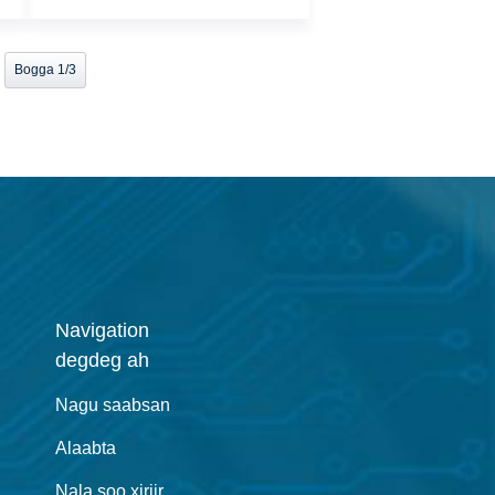
Bogga 1/3
Navigation
degdeg ah
Nagu saabsan
Alaabta
Nala soo xiriir