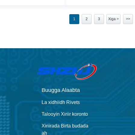
1
2
3
Xiga >
>>
Buugga Alaabta
La xidhiidh Rivets
Talooyin Xiriir koronto
Xiriirada Birta budada
ah