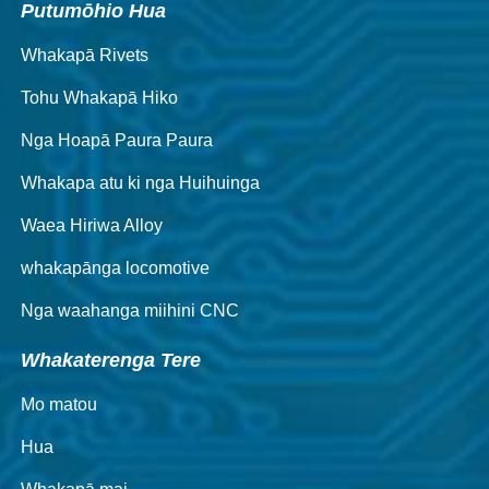
Putumōhio Hua
Whakapā Rivets
Tohu Whakapā Hiko
Nga Hoapā Paura Paura
Whakapa atu ki nga Huihuinga
Waea Hiriwa Alloy
whakapānga locomotive
Nga waahanga miihini CNC
Whakaterenga Tere
Mo matou
Hua