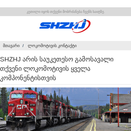
კეთილი იყოს თქვენი მობრძანება ჩვენს საიტზე.
ᲛᲗᲐᲕᲐᲠᲘ
ᲚᲝᲙᲝᲛᲝᲢᲘᲕᲘᲡ ᲙᲝᲜᲢᲐᲥᲢᲘ
SHZHJ Არის Საუკეთესო Გამოსავალი
Თქვენი Ლოკომოტივის Ყველა
Კომპონენტისთვის