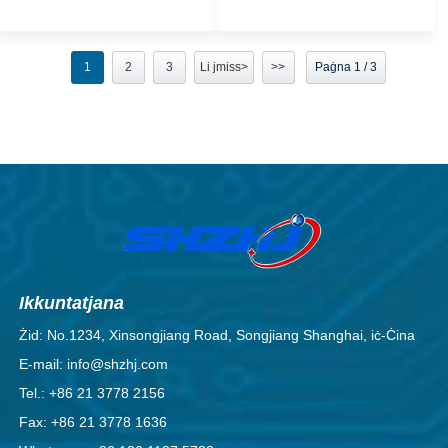
1
2
3
Li jmiss>
>>
Paġna 1 / 3
Ikkuntatjana
Żid: No.1234, Xinsongjiang Road, Songjiang Shanghai, iċ-Ċina
E-mail: info@shzhj.com
Tel.: +86 21 3778 2156
Fax: +86 21 3778 1636