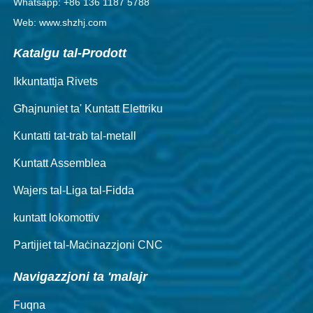
Whatsapp: +86 136 1187 5788
Web: www.shzhj.com
Katalgu tal-Prodott
Ikkuntattja Rivets
Għajnuniet ta' Kuntatt Elettriku
Kuntatti tat-trab tal-metall
Kuntatt Assemblea
Wajers tal-Liga tal-Fidda
kuntatt lokomottiv
Partijiet tal-Maċinazzjoni CNC
Navigazzjoni ta 'malajr
Fuqna