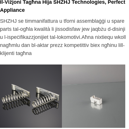
Il-Viżjoni Tagħna Hija SHZHJ Technologies, Perfect
Appliance
SHZHJ se timmanifattura u tforni assemblaġġi u spare
parts tal-ogħla kwalità li jissodisfaw jew jaqbżu d-disinji
u l-ispeċifikazzjonijiet tal-lokomotivi.Aħna nixtiequ wkoll
nagħmlu dan bl-aktar prezz kompetittiv biex ngħinu lill-
klijenti tagħna