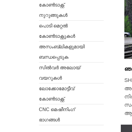
കോൺടാക്റ്റ്
നുറുങ്ങുകൾ
പൊടി മെറ്റൽ
കോൺടാക്റ്റുകൾ
അസംബ്ലികളുമായി
ബന്ധപ്പെടുക
സിൽവർ അലോയ്
ഞങ
വയറുകൾ
SH
അത
ലോക്കോമോട്ടീവ്
നി
കോൺടാക്റ്റ്
സഹ
CNC മെഷീനിംഗ്
ആഗ
ഭാഗങ്ങൾ