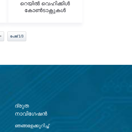
റെയിൽ വെഹിക്കിൾ
കോൺടാക്റ്റുകൾ
>
പേജ് 1/3
ദ്രുത
നാവിഗേഷൻ
ഞങ്ങളേക്കുറിച്ച്