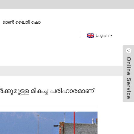
ഓൺ ലൈൻ ഷോ
English
്കുമുള്ള മികച്ച പരിഹാരമാണ്