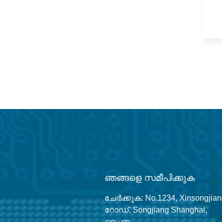
ഞങ്ങളെ സമീപിക്കുക
ചേർക്കുക: No.1234, Xinsongjia
റോഡ്, Songjiang Shanghai,
ചൈന