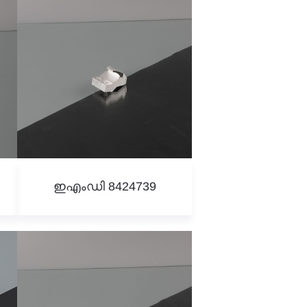
ഇഎംഡി 8424739