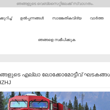
ഞങ്ങളുടെ വെബ്സൈറ്റിലേക്ക് സ്വാഗതം.
ുറിച്ച്
ഉൽപ്പന്നങ്ങൾ
സാങ്കേതികവിദ്യ
വാർത്ത
ഞങ്ങളെ സമീപിക്കുക
ങ്ങളുടെ എല്ലാ ലോക്കോമോട്ടീവ് ഘടകങ്ങൾക
HZHJ