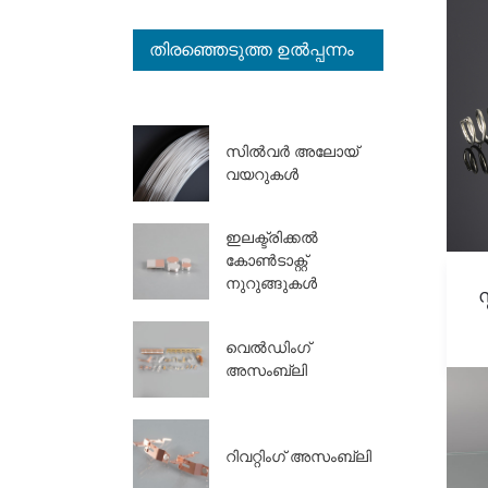
തിരഞ്ഞെടുത്ത ഉൽപ്പന്നം
സിൽവർ അലോയ്
വയറുകൾ
ഇലക്ട്രിക്കൽ
കോൺടാക്റ്റ്
നുറുങ്ങുകൾ
സ
വെൽഡിംഗ്
അസംബ്ലി
റിവറ്റിംഗ് അസംബ്ലി