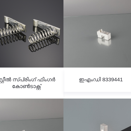
്റ്റീൽ സ്പ്രിംഗ് ഫിംഗർ
ഇഎംഡി 8339441
കോൺടാക്റ്റ്