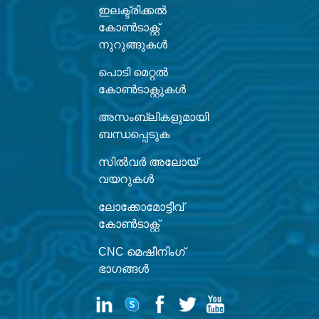
ഇലക്ട്രിക്കൽ
കോൺടാക്റ്റ്
നുറുങ്ങുകൾ
പൊടി മെറ്റൽ
കോൺടാക്റ്റുകൾ
അസംബ്ലികളുമായി
ബന്ധപ്പെടുക
സിൽവർ അലോയ്
വയറുകൾ
ലോക്കോമോട്ടീവ്
കോൺടാക്റ്റ്
CNC മെഷീനിംഗ്
ഭാഗങ്ങൾ