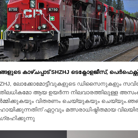
്ങളുടെ കാഴ്ചപ്പാട് SHZHJ ടെക്നോളജീസ്, പെർഫെക
ZHJ, ലോക്കോമോട്ടീവുകളുടെ ഡിസൈനുകളും സവി
ിലധികമോ ആയ ഉയർന്ന നിലവാരത്തിലുള്ള അസംബ
ർമ്മിക്കുകയും വിതരണം ചെയ്യുകയും ചെയ്യും.ഞങ
ായിക്കുന്നതിന് ഏറ്റവും മത്സരാധിഷ്ഠിതമായ വില
്രഹിക്കുന്നു