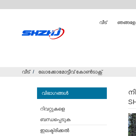
വീട്
ഞങ്ങളേക്ക
വീട്
ലോക്കോമോട്ടീവ് കോൺടാക്റ്റ്
നി
വിഭാഗങ്ങൾ
S
റിവറ്റുകളെ
ബന്ധപ്പെടുക
ഇലക്ട്രിക്കൽ