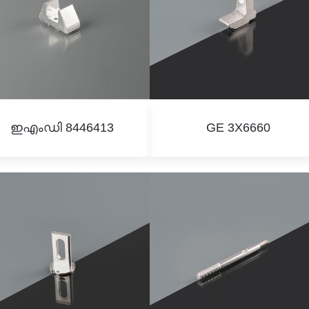
ഇഎംഡി 8446413
GE 3X6660