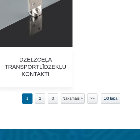
DZELZCEĻA
TRANSPORTLĪDZEKĻU
KONTAKTI
1
2
3
Nākamais >
>>
1/3 lapa