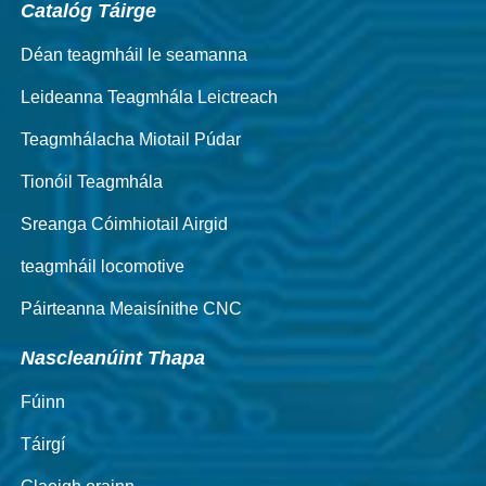
Catalóg Táirge
Déan teagmháil le seamanna
Leideanna Teagmhála Leictreach
Teagmhálacha Miotail Púdar
Tionóil Teagmhála
Sreanga Cóimhiotail Airgid
teagmháil locomotive
Páirteanna Meaisínithe CNC
Nascleanúint Thapa
Fúinn
Táirgí