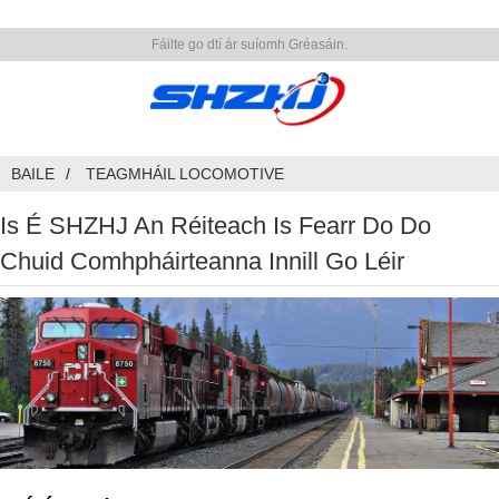
Fáilte go dtí ár suíomh Gréasáin.
BAILE
TEAGMHÁIL LOCOMOTIVE
Is É SHZHJ An Réiteach Is Fearr Do Do
Chuid Comhpháirteanna Innill Go Léir