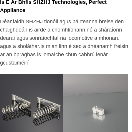
Is É Ár Bhfís SHZHJ Technologies, Perfect
Appliance
Déanfaidh SHZHJ tionóil agus páirteanna breise den
chaighdeán is airde a chomhlíonann nó a sháraíonn
dearaí agus sonraíochtaí na locomotive a mhonarú
agus a sholáthar.Is mian linn é seo a dhéanamh freisin
ar an bpraghas is iomaíche chun cabhrú lenár
gcustaiméirí