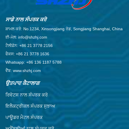
ਸਾਡੇ ਨਾਲ ਸੰਪਰਕ ਕਰੋ
ਸ਼ਾਮਲ ਕਰੋ: No.1234, Xinsongjiang ਰੋਡ, Songjiang Shanghai, China
ਈ-ਮੇਲ: info@shzhj.com
ਟੈਲੀਫ਼ੋਨ: +86 21 3778 2156
ਫੈਕਸ: +86 21 3778 1636
Whatsapp: +86 136 1187 5788
ਵੈੱਬ: www.shzhj.com
ਉਤਪਾਦ ਕੈਟਾਲਾਗ
ਰਿਵੇਟਸ ਨਾਲ ਸੰਪਰਕ ਕਰੋ
ਇਲੈਕਟ੍ਰੀਕਲ ਸੰਪਰਕ ਸੁਝਾਅ
ਪਾਊਡਰ ਮੈਟਲ ਸੰਪਰਕ
ਅਸੈਂਬਲੀਆਂ ਨਾਲ ਸੰਪਰਕ ਕਰੋ