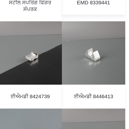
ਸਟੀਲ ਸਪਰਿੰਗ ਫਿੰਗਰ
EMD 8339441
ਸੰਪਰਕ
ਈਐਮਡੀ 8424739
ਈਐਮਡੀ 8446413