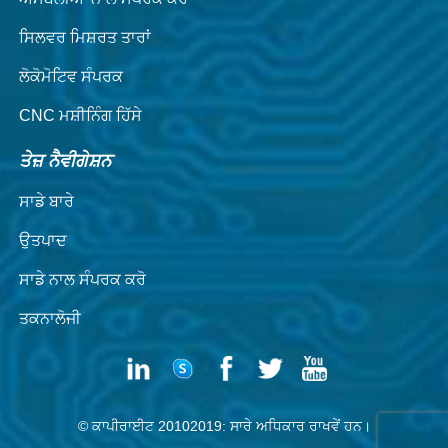
ਸਿਲਵਰ ਮਿਸ਼ਰਤ ਤਾਰਾਂ
ਲੋਕੋਮੋਟਿਵ ਸੰਪਰਕ
CNC ਮਸ਼ੀਨਿੰਗ ਹਿੱਸੇ
ਤੇਜ਼ ਨੈਵੀਗੇਸ਼ਨ
ਸਾਡੇ ਬਾਰੇ
ਉਤਪਾਦ
ਸਾਡੇ ਨਾਲ ਸੰਪਰਕ ਕਰੋ
ਤਕਨਾਲੋਜੀ
© ਕਾਪੀਰਾਈਟ 20102019: ਸਾਰੇ ਅਧਿਕਾਰ ਰਾਖਵੇਂ ਹਨ।