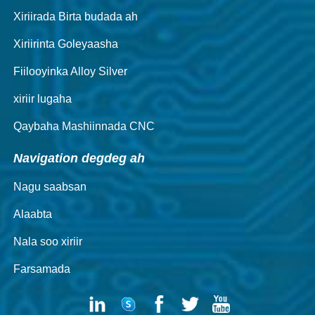
Xiriirada Birta budada ah
Xiriirinta Goleyaasha
Fiilooyinka Alloy Silver
xiriir lugaha
Qaybaha Mashiinnada CNC
Navigation degdeg ah
Nagu saabsan
Alaabta
Nala soo xiriir
Farsamada