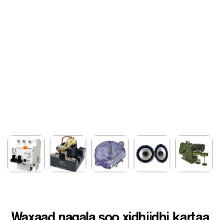
Waxaad nagala soo xidhiidhi kartaa