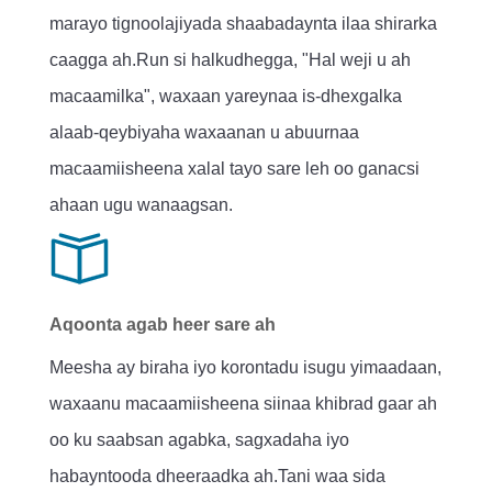
marayo tignoolajiyada shaabadaynta ilaa shirarka
caagga ah.Run si halkudhegga, "Hal weji u ah
macaamilka", waxaan yareynaa is-dhexgalka
alaab-qeybiyaha waxaanan u abuurnaa
macaamiisheena xalal tayo sare leh oo ganacsi
ahaan ugu wanaagsan.
Aqoonta agab heer sare ah
Meesha ay biraha iyo korontadu isugu yimaadaan,
waxaanu macaamiisheena siinaa khibrad gaar ah
oo ku saabsan agabka, sagxadaha iyo
habayntooda dheeraadka ah.Tani waa sida