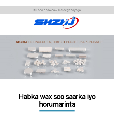
Ku soo dhawoow mareegahayaga
Habka wax soo saarka iyo
horumarinta