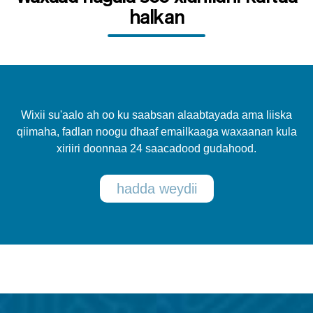
halkan
Wixii su'aalo ah oo ku saabsan alaabtayada ama liiska
qiimaha, fadlan noogu dhaaf emailkaaga waxaanan kula
xiriiri doonnaa 24 saacadood gudahood.
hadda weydii