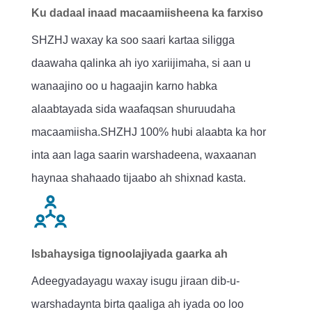
Ku dadaal inaad macaamiisheena ka farxiso
SHZHJ waxay ka soo saari kartaa siligga
daawaha qalinka ah iyo xariijimaha, si aan u
wanaajino oo u hagaajin karno habka
alaabtayada sida waafaqsan shuruudaha
macaamiisha.SHZHJ 100% hubi alaabta ka hor
inta aan laga saarin warshadeena, waxaanan
haynaa shahaado tijaabo ah shixnad kasta.
Isbahaysiga tignoolajiyada gaarka ah
Adeegyadayagu waxay isugu jiraan dib-u-
warshadaynta birta qaaliga ah iyada oo loo