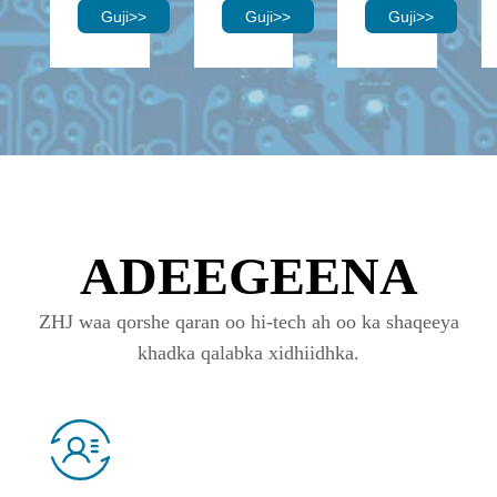
Guji
>>
Guji
>>
Guji
>>
ADEEGEENA
ZHJ waa qorshe qaran oo hi-tech ah oo ka shaqeeya
khadka qalabka xidhiidhka.