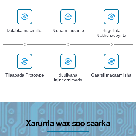
Dalabka macmiilka
Nidaam farsamo
Hirgelinta
Nakhshadeynta
Tijaabada Prototype
duuliyaha
Gaarsii macaamiisha
injineernimada
Xarunta wax soo saarka